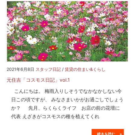
2021年6月8日
スタッフ日記
/
賃貸の住まい&くらし
元住吉「コスモス日記」vol.1
こんにちは。 梅雨入りしそうでなかなかしない今
日この頃ですが、 みなさまいかがお過ごしでしょう
か？ 先月、らくらくライフ お店の前の花壇に
代表 えざきがコスモスの種を植えてくれ
続きを読む »