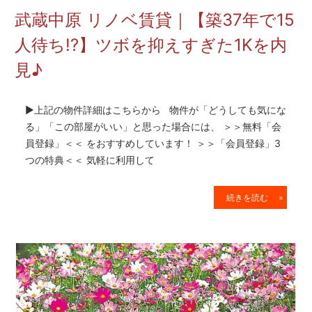
を
武蔵中原 リノベ賃貸｜【子育て世代
網
羅
即決!?】2LDKリノベ賃貸を内見♪
し
た
お
▶上記の物件詳細はこちらから 物件が「どうしても気にな
部
る」「この部屋がいい」と思った場合には、 ＞＞無料「会
屋
員登録」＜＜ をおすすめしています！ ＞＞「会員登録」3
探
つの特典＜＜ 気軽に利用して
し
サ
イ
続きを読む »
ト