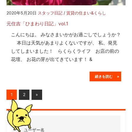
2020年5月20日
スタッフ日記
/
賃貸の住まい&くらし
元住吉「ひまわり日記」vol.1
こんにちは。 みなさまいかがお過ごしでしょうか？
本日は天気があまりよくないですが、 私、発見
してしまいました！ らくらくライフ お店の前の
花壇、 お花の芽が出てきています！ &
続きを読む »
投
Next
1
2
»
Posts
稿
の
ペ
ユーザー名