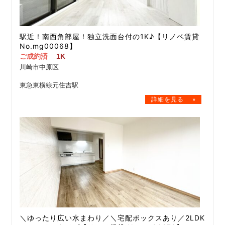
駅近！南西角部屋！独立洗面台付の1K♪【リノベ賃貸
No.mg00068】
ご成約済
1K
川崎市中原区
東急東横線元住吉駅
＼ゆったり広い水まわり／＼宅配ボックスあり／2LDK