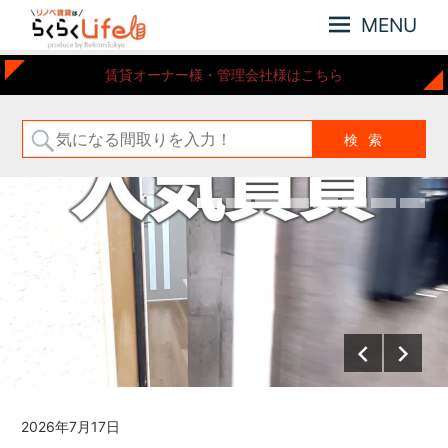
MENU
元
リ
賃貸オーナー様・管理会社様はこちら
住
ノ
吉
ベ
近
賃
郊
の
貸
リ
は
ノ
ら
ベ
ー
く
シ
ら
ョ
く
ン
Life
さ
れ
た
お
部
2026年7月2日
屋