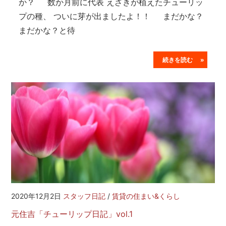
か？ 数か月前に代表 えざきが植えたチューリッ
プの種、 ついに芽が出ましたよ！！ まだかな？
まだかな？と待
続きを読む »
2020年12月2日
スタッフ日記
/
賃貸の住まい&くらし
元住吉「チューリップ日記」vol.1