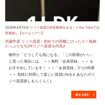
2026年4月15日
リノベ賃貸の内見動画をみる！
/
You Tubeでお
部屋探し【ルームツアー】
武蔵中原 リノベ賃貸｜初めての同棲にぴったり！収納
たっぷりな1LDKリノベ賃貸を内見♪
物件が「どうしても気になる」「この部屋がいい」
と思った場合には、 ＞＞無料「会員登録」＜＜ を
おすすめしています！ ＞＞「会員登録」3つの特典
＜＜ 気軽に利用して楽しい賃貸Lifeを♪ あなたのリ
ノベ賃貸探しをらくらくL
続きを読む »