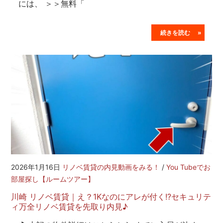
には、 ＞＞無料「
続きを読む »
2026年1月16日
リノベ賃貸の内見動画をみる！
/
You Tubeでお
部屋探し【ルームツアー】
川崎 リノベ賃貸｜え？1Kなのにアレが付く!?セキュリテ
ィ万全リノベ賃貸を先取り内見♪