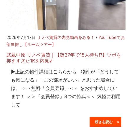
2026年7月17日
リノベ賃貸の内見動画をみる！
/
You Tubeでお
部屋探し【ルームツアー】
武蔵中原 リノベ賃貸｜【築37年で15人待ち!?】ツボを
抑えすぎた1Kを内見♪
▶上記の物件詳細はこちらから 物件が「どうして
も気になる」「この部屋がいい」と思った場合に
は、 ＞＞無料「会員登録」＜＜ をおすすめしてい
ます！ ＞＞「会員登録」3つの特典＜＜ 気軽に利用
して
続きを読む »