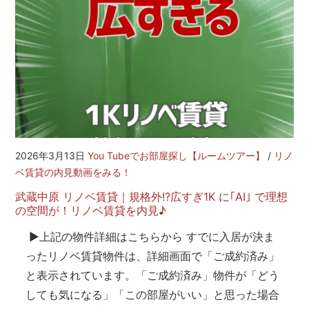
2026年3月13日
You Tubeでお部屋探し【ルームツアー】
/
リノ
ベ賃貸の内見動画をみる！
武蔵中原 リノベ賃貸｜規格外!?広すぎ1K に｢AI｣ で理想
の空間が！リノベ賃貸を内見♪
▶上記の物件詳細はこちらから すでに入居が決ま
ったリノベ賃貸物件は、詳細画面で「ご成約済み」
と表示されています。「ご成約済み」物件が「どう
しても気になる」「この部屋がいい」と思った場合