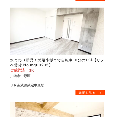
水まわり新品！武蔵小杉まで自転車10分の1K♪【リノ
ベ賃貸 No.mg00205】
ご成約済
1K
川崎市中原区
ＪＲ南武線武蔵中原駅