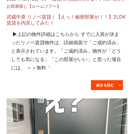
お部屋探し【ルームツアー】
武蔵中原 リノベ賃貸｜【えっ！秘密部屋が！！】2LDK
賃貸を内見してみた！
▶上記の物件詳細はこちらから すでに入居が決ま
ったリノベ賃貸物件は、詳細画面で「ご成約済み」
と表示されています。「ご成約済み」物件が「どう
しても気になる」「この部屋がいい」と思った場合
には、 ＞＞無料「
続きを読む »