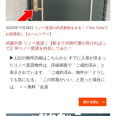
2025年11月28日
リノベ賃貸の内見動画をみる！
/
You Tubeで
お部屋探し【ルームツアー】
武蔵中原 リノベ賃貸｜【駅まで30秒!?運が良ければっ
て】1Rリノベ賃貸を内見してみた！
▶上記の物件詳細はこちらから すでに入居が決まっ
たリノベ賃貸物件は、詳細画面で「ご成約済み」と
表示されています。「ご成約済み」物件が「どうし
ても気になる」「この部屋がいい」と思った場合に
は、 ＞＞無料「会員
続きを読む »