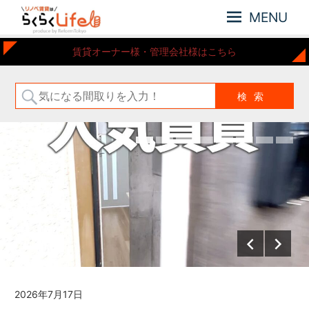
MENU
元
リ
賃貸オーナー様・管理会社様はこちら
住
ノ
吉
ベ
近
賃
郊
の
貸
リ
は
ノ
ら
ベ
ー
く
シ
ら
ョ
く
ン
Life
さ
れ
た
お
部
2026年7月17日
屋