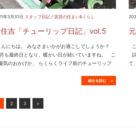
21年3月31日
スタッフ日記
/
賃貸の住まい&くらし
20
住吉「チューリップ日記」vol.5
元
んにちは。 みなさまいかがお過ごしでしょうか？
こ
月も最終日となり、暖かい日が続いていますね。 こ
以
陽気のおかげか、 らくらくライフ前のチューリップ
て
続きを読む »
Next
2
3
»
Posts