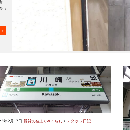
会
3つ
»
23年2月17日
賃貸の住まい&くらし
/
スタッフ日記