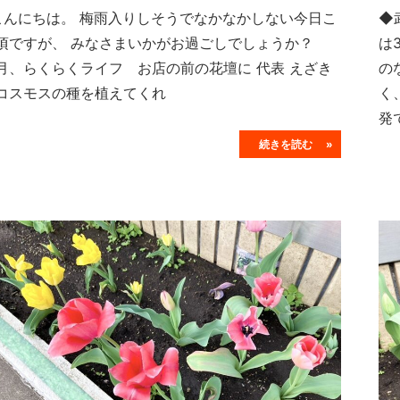
んにちは。 梅雨入りしそうでなかなかしない今日こ
◆
頃ですが、 みなさまいかがお過ごしでしょうか？
は
月、らくらくライフ お店の前の花壇に 代表 えざき
の
コスモスの種を植えてくれ
く
発
続きを読む »