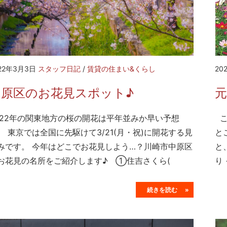
22年3月3日
スタッフ日記
/
賃貸の住まい&くらし
20
中原区のお花見スポット♪
元
022年の関東地方の桜の開花は平年並みか早い予想
こ
、 東京では全国に先駆けて3/21(月・祝)に開花する見
と
みです。 今年はどこでお花見しよう…？川崎市中原区
と
お花見の名所をご紹介します♪ ①住吉さくら(
り
続きを読む »