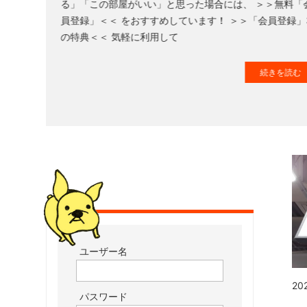
る」「この部屋がいい」と思った場合には、 ＞＞無料「
た
員登録」＜＜ をおすすめしています！ ＞＞「会員登録」
お
の特典＜＜ 気軽に利用して
部
屋
続きを読む 
を
網
羅
し
た
お
部
屋
探
し
サ
ユーザー名
イ
ト
20
パスワード