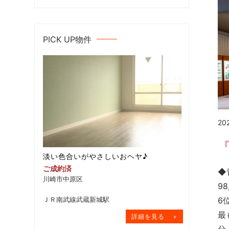
PICK UP物件
20
淡い色合いがやさしいおヘヤ♪
ご成約済
◆
川崎市中原区
9
ＪＲ南武線武蔵新城駅
6
最