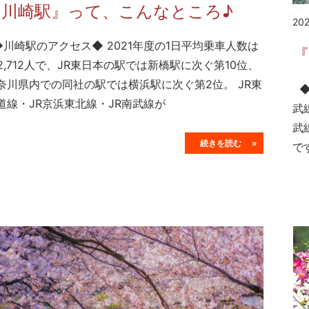
『川崎駅』って、こんなところ♪
20
川崎駅のアクセス◆ 2021年度の1日平均乗車人数は
62,712人で、JR東日本の駅では新橋駅に次ぐ第10位、
奈川県内での同社の駅では横浜駅に次ぐ第2位。 JR東
◆
道線・JR京浜東北線・JR南武線が
武
武
続きを読む »
で