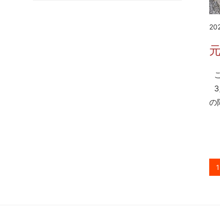
20
元
こ
3
の
投
1
稿
の
ペ