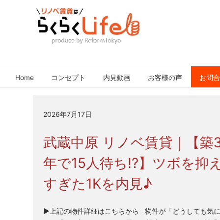
元
リ
住
ノ
吉
Home
コンセプト
内見動画
お客様の声
お問
ベ
近
賃
郊
貸
の
2026年7月17日
は
リ
ノ
ら
武蔵中原 リノベ賃貸｜【築3
ベ
く
ー
年で15人待ち!?】ツボを抑
ら
シ
く
すぎた1Kを内見♪
ョ
Life
ン
さ
▶上記の物件詳細はこちらから 物件が「どうしても気
れ