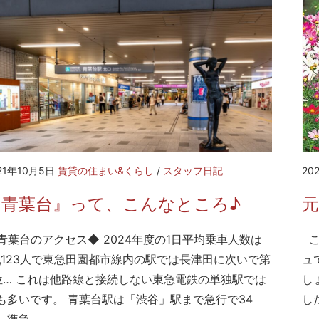
21年10月5日
賃貸の住まい&くらし
/
スタッフ日記
20
『青葉台』って、こんなところ♪
元
青葉台のアクセス◆ 2024年度の1日平均乗車人数は
こ
8,123人で東急田園都市線内の駅では長津田に次いで第
ュ
位… これは他路線と接続しない東急電鉄の単独駅では
し
も多いです。 青葉台駅は「渋谷」駅まで急行で34
し