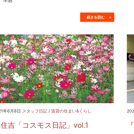
、準急
続きを読む »
21年6月8日
スタッフ日記
/
賃貸の住まい&くらし
20
住吉「コスモス日記」vol.1