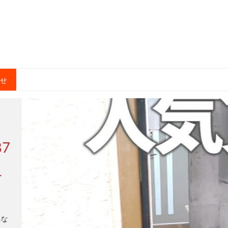
合せ
7
え
にな