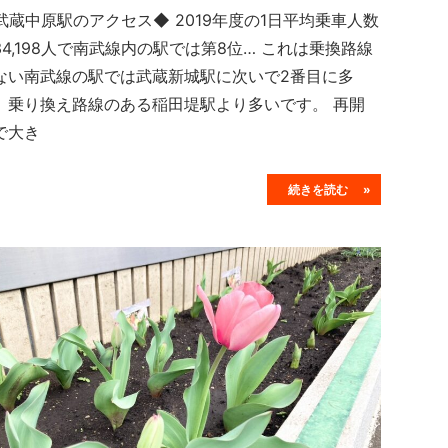
武蔵中原駅のアクセス◆ 2019年度の1日平均乗車人数
34,198人で南武線内の駅では第8位… これは乗換路線
ない南武線の駅では武蔵新城駅に次いで2番目に多
、乗り換え路線のある稲田堤駅より多いです。 再開
で大き
続きを読む »