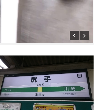
る」「
員登録
の特典