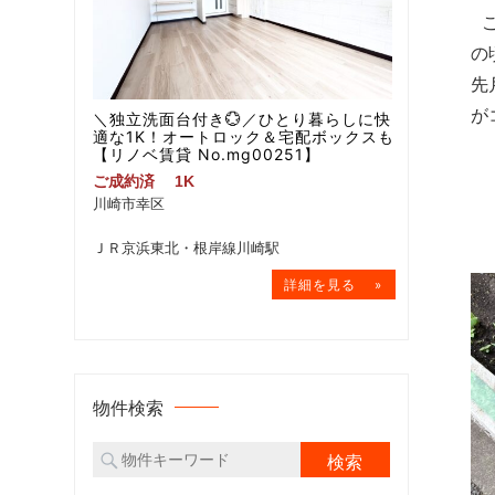
こ
の
先
が
＼独立洗面台付き💮／ひとり暮らしに快
適な1K！オートロック＆宅配ボックスも
【リノベ賃貸 No.mg00251】
ご成約済
1K
川崎市幸区
ＪＲ京浜東北・根岸線川崎駅
物件検索