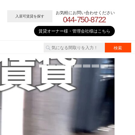
お気軽にお問い合わせください
入居可賃貸を探す
044-750-8722
賃貸オーナー様・管理会社様はこちら
2026
武
て世
賃
▶上記