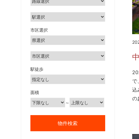
市区選択
20
駅徒歩
2
で
込
面積
の
～