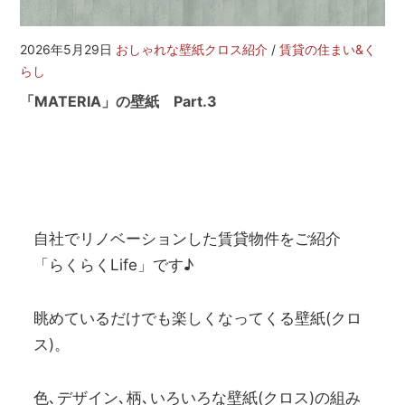
を
網
羅
2026年5月29日
おしゃれな壁紙クロス紹介
/
賃貸の住まい&く
し
らし
た
「MATERIA」の壁紙 Part.3
お
部
屋
探
し
サ
イ
自社でリノベーションした賃貸物件をご紹介
ト
「らくらくLife」です♪
眺めているだけでも楽しくなってくる壁紙(クロ
ス)。
色､デザイン､柄､いろいろな壁紙(クロス)の組み