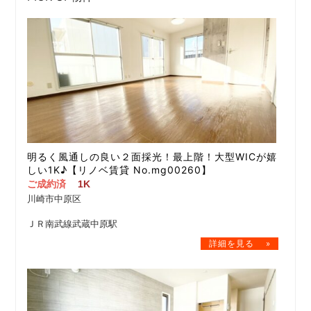
明るく風通しの良い２面採光！最上階！大型WICが嬉
しい1K♪【リノベ賃貸 No.mg00260】
ご成約済
1K
川崎市中原区
ＪＲ南武線武蔵中原駅