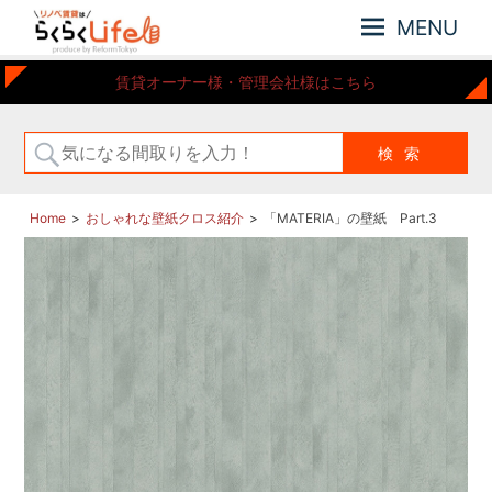
MENU
元
リ
賃貸オーナー様・管理会社様はこちら
住
ノ
吉
ベ
近
賃
郊
の
貸
リ
は
Home
おしゃれな壁紙クロス紹介
「MATERIA」の壁紙 Part.3
ノ
ら
ベ
ー
く
シ
ら
ョ
く
ン
Life
さ
れ
た
お
部
屋