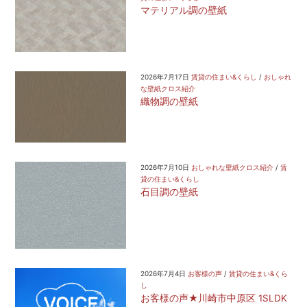
マテリアル調の壁紙
2026年7月17日
賃貸の住まい&くらし
/
おしゃれ
な壁紙クロス紹介
織物調の壁紙
2026年7月10日
おしゃれな壁紙クロス紹介
/
賃
貸の住まい&くらし
石目調の壁紙
2026年7月4日
お客様の声
/
賃貸の住まい&くら
し
お客様の声★川崎市中原区 1SLDK