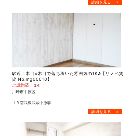
駅近！木目×木目で落ち着いた雰囲気の1K♪【リノベ賃
貸 No.mg00010】
ご成約済
1K
川崎市中原区
ＪＲ南武線武蔵中原駅