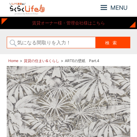
MENU
元
リ
賃貸オーナー様・管理会社様はこちら
住
ノ
吉
ベ
近
賃
郊
の
貸
リ
は
Home
賃貸の住まい&くらし
ARTEの壁紙 Part.4
ノ
ら
ベ
ー
く
シ
ら
ョ
く
ン
Life
さ
れ
た
お
部
屋