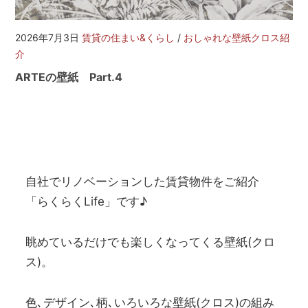
を
網
羅
2026年7月3日
賃貸の住まい&くらし
/
おしゃれな壁紙クロス紹
し
介
た
ARTEの壁紙 Part.4
お
部
屋
探
し
サ
イ
自社でリノベーションした賃貸物件をご紹介
ト
「らくらくLife」です♪
眺めているだけでも楽しくなってくる壁紙(クロ
ス)。
色､デザイン､柄､いろいろな壁紙(クロス)の組み