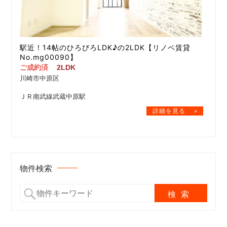
駅近！14帖のひろびろLDK♪の2LDK【リノベ賃貸
No.mg00090】
ご成約済
2LDK
川崎市中原区
ＪＲ南武線武蔵中原駅
物件検索