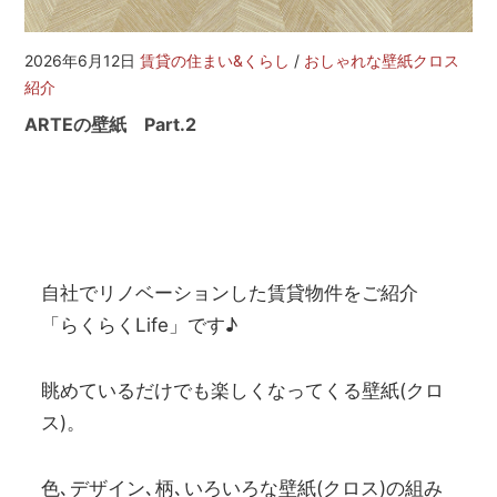
を
網
羅
2026年6月12日
賃貸の住まい&くらし
/
おしゃれな壁紙クロス
し
紹介
た
ARTEの壁紙 Part.2
お
部
屋
探
し
サ
イ
自社でリノベーションした賃貸物件をご紹介
ト
「らくらくLife」です♪
眺めているだけでも楽しくなってくる壁紙(クロ
ス)。
色､デザイン､柄､いろいろな壁紙(クロス)の組み