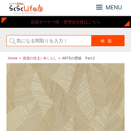
MENU
元
リ
賃貸オーナー様・管理会社様はこちら
住
ノ
吉
ベ
近
賃
郊
の
貸
リ
は
Home
賃貸の住まい&くらし
ARTEの壁紙 Part.2
ノ
ら
ベ
ー
く
シ
ら
ョ
く
ン
Life
さ
れ
た
お
部
屋