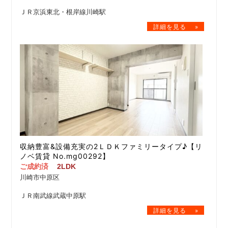
ＪＲ京浜東北・根岸線川崎駅
収納豊富&設備充実の2ＬＤＫファミリータイプ♪【リ
ノベ賃貸 No.mg00292】
ご成約済
2LDK
川崎市中原区
ＪＲ南武線武蔵中原駅