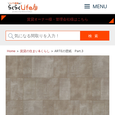
MENU
元
リ
賃貸オーナー様・管理会社様はこちら
住
ノ
吉
ベ
近
賃
郊
の
貸
リ
は
Home
賃貸の住まい&くらし
ARTEの壁紙 Part.3
ノ
ら
ベ
ー
く
シ
ら
ョ
く
ン
Life
さ
れ
た
お
部
屋