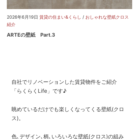
を
網
羅
2026年6月19日
賃貸の住まい&くらし
/
おしゃれな壁紙クロス
し
紹介
た
ARTEの壁紙 Part.3
お
部
屋
探
し
サ
イ
自社でリノベーションした賃貸物件をご紹介
ト
「らくらくLife」です♪
眺めているだけでも楽しくなってくる壁紙(クロ
ス)。
色､デザイン､柄､いろいろな壁紙(クロス)の組み