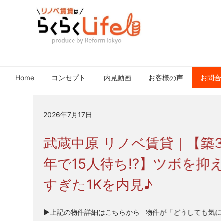
元
リ
住
ノ
吉
Home
コンセプト
内見動画
お客様の声
お問
ベ
近
賃
郊
貸
の
2026年7月17日
は
リ
ノ
ら
武蔵中原 リノベ賃貸｜【築3
ベ
く
ー
年で15人待ち!?】ツボを抑
ら
シ
く
すぎた1Kを内見♪
ョ
Life
ン
さ
▶上記の物件詳細はこちらから 物件が「どうしても気
れ