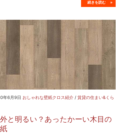
続きを読む »
20年6月9日
おしゃれな壁紙クロス紹介
/
賃貸の住まい&くら
意外と明るい？あったかーい木目の
壁紙