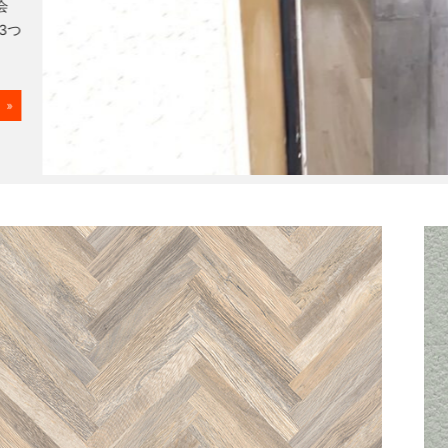
会
3つ
»