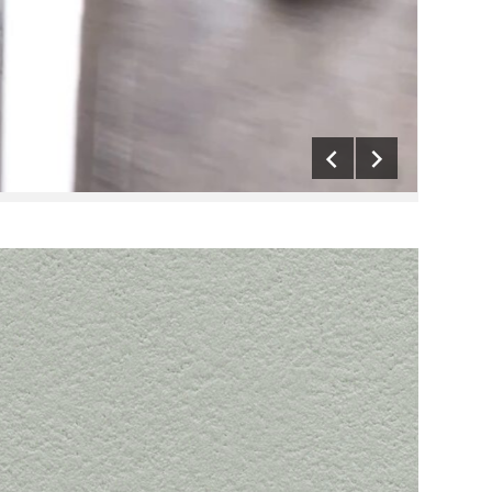
る」「
員登録
の特典