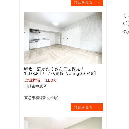
自
く
紙
の
駅近！窓がたくさん二面採光！
1LDK♪【リノベ賃貸 No.mg00048】
ご成約済
1LDK
川崎市中原区
東急東横線新丸子駅