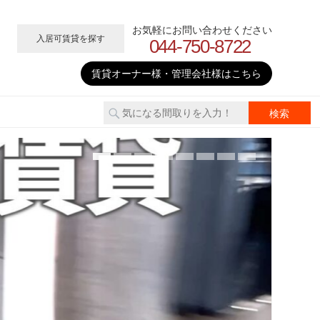
お気軽にお問い合わせください
入居可賃貸を探す
044-750-8722
賃貸オーナー様・管理会社様はこちら
2026
武
て世
賃
▶上記