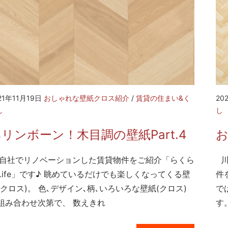
21年11月19日
おしゃれな壁紙クロス紹介
/
賃貸の住まい&く
20
し
し
リンボーン！木目調の壁紙Part.4
社でリノベーションした賃貸物件をご紹介「らくら
川
Life」です♪ 眺めているだけでも楽しくなってくる壁
件
(クロス)。 色､デザイン､柄､いろいろな壁紙(クロス)
で
組み合わせ次第で、 数えきれ
す