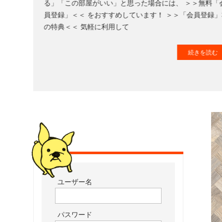
る」「この部屋がいい」と思った場合には、 ＞＞無料「
た
員登録」＜＜ をおすすめしています！ ＞＞「会員登録」
お
の特典＜＜ 気軽に利用して
部
屋
続きを読む 
を
網
羅
し
た
お
部
屋
探
し
サ
ユーザー名
イ
ト
パスワード