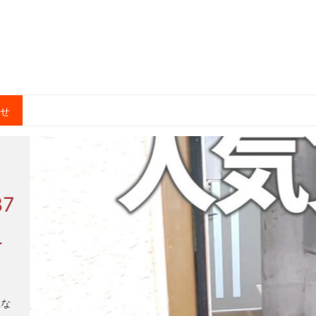
合せ
7
え
にな