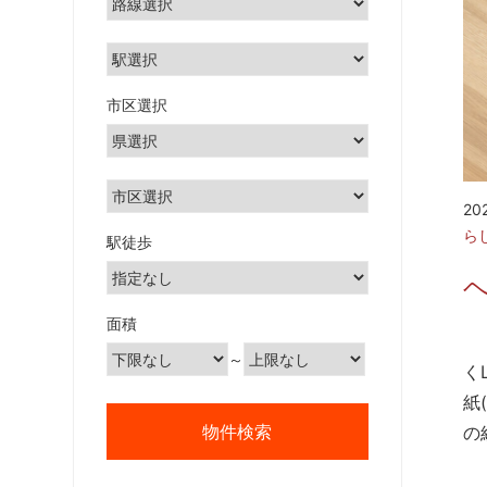
市区選択
20
ら
駅徒歩
ヘ
面積
自
～
く
紙
の