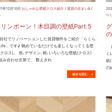
21年12月10日
おしゃれな壁紙クロス紹介
/
賃貸の住まい&く
20
し
ら
リンボーン！木目調の壁紙Part.5
社でリノベーションした賃貸物件をご紹介「らくら
Life」です♪ 眺めているだけでも楽しくなってくる壁
自
(クロス)。 色､デザイン､柄､いろいろな壁紙(クロス)
く
組み合わせ次第で、 数えきれ
紙
の
続きを読む »