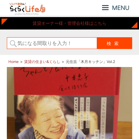
MENU
元
リ
賃貸オーナー様・管理会社様はこちら
住
ノ
吉
ベ
近
賃
郊
の
貸
リ
は
Home
賃貸の住まい&くらし
元住吉「木月キッチン」Vol.2
ノ
ら
ベ
ー
く
シ
ら
ョ
く
ン
Life
さ
れ
た
お
部
屋