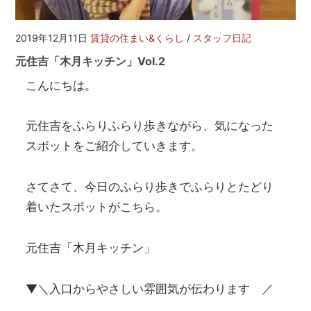
を
網
羅
2019年12月11日
賃貸の住まい&くらし
/
スタッフ日記
し
元住吉「木月キッチン」Vol.2
た
お
こんにちは。
部
屋
元住吉をふらりふらり歩きながら、気になった
探
し
スポットをご紹介していきます。
サ
イ
ト
さてさて、今日のふらり歩きでふらりとたどり
着いたスポットがこちら。
元住吉「木月キッチン」
▼＼入口からやさしい雰囲気が伝わります ／