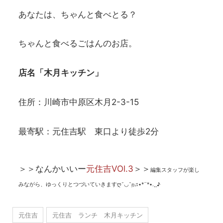
あなたは、ちゃんと食べとる？
ちゃんと食べるごはんのお店。
店名「木月キッチン」
住所：川崎市中原区木月2-3-15
最寄駅：元住吉駅 東口より徒歩2分
＞＞なんかいいー
元住吉VOl.3
＞＞
編集スタッフが楽し
みながら、ゆっくりとつづいていきます
ღ˘◡˘ற
♫•*¨*•.¸¸♪
元住吉
元住吉 ランチ 木月キッチン