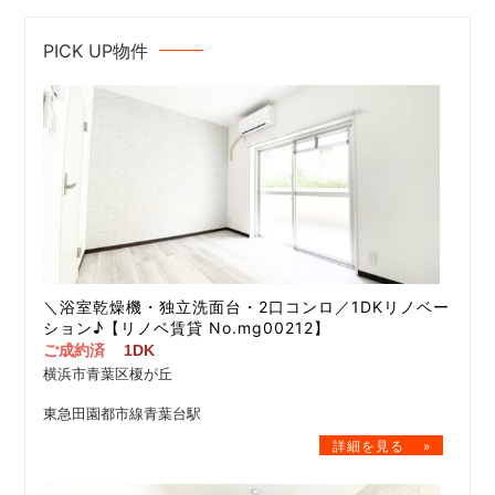
PICK UP物件
＼浴室乾燥機・独立洗面台・2口コンロ／1DKリノベー
ション♪【リノベ賃貸 No.mg00212】
ご成約済
1DK
横浜市青葉区榎が丘
東急田園都市線青葉台駅