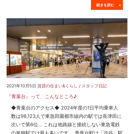
続きを読む »
2021年10月5日
賃貸の住まい&くらし
/
スタッフ日記
『青葉台』って、こんなところ♪
◆青葉台のアクセス◆ 2024年度の1日平均乗車人
数は98,123人で東急田園都市線内の駅では長津田に
次いで第6位… これは他路線と接続しない東急電鉄
の単独駅では最も多いです。 青葉台駅は「渋谷」駅