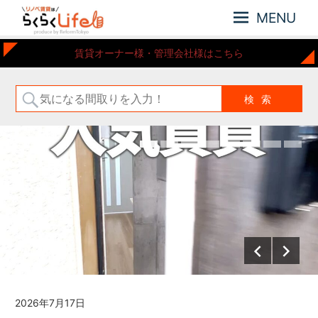
MENU
元
リ
賃貸オーナー様・管理会社様はこちら
住
ノ
吉
ベ
近
賃
郊
の
貸
リ
は
ノ
ら
ベ
ー
く
シ
ら
ョ
く
ン
Life
さ
れ
た
お
部
2026年7月17日
屋