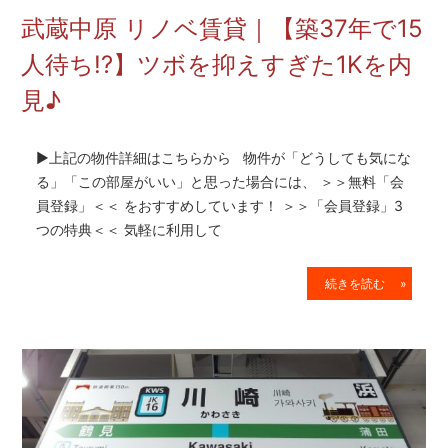
を
武蔵中原 リノベ賃貸｜【築37年で15
網
羅
人待ち!?】ツボを抑えすぎた1Kを内
し
見♪
た
お
部
▶上記の物件詳細はこちらから 物件が「どうしても気にな
屋
探
る」「この部屋がいい」と思った場合には、 ＞＞無料「会
し
員登録」＜＜ をおすすめしています！ ＞＞「会員登録」3
サ
つの特典＜＜ 気軽に利用して
イ
ト
続きを読む »