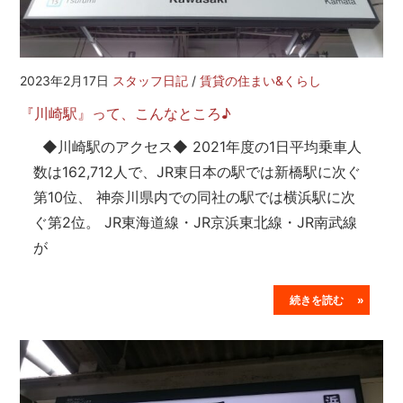
2023年2月17日
スタッフ日記
/
賃貸の住まい&くらし
『川崎駅』って、こんなところ♪
◆川崎駅のアクセス◆ 2021年度の1日平均乗車人
数は162,712人で、JR東日本の駅では新橋駅に次ぐ
第10位、 神奈川県内での同社の駅では横浜駅に次
ぐ第2位。 JR東海道線・JR京浜東北線・JR南武線
が
続きを読む »