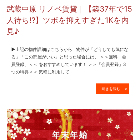
を
15
武蔵中原 リノベ賃貸｜【子育て
網
羅
を内
即決!?】2LDKリノベ賃貸を内見
し
た
お
▶上記の物件詳細はこちらから 物件が「どうしても
部
る」「この部屋がいい」と思った場合には、 ＞＞無料
気にな
屋
員登録」＜＜ をおすすめしています！ ＞＞「会員登録
探
「会
つの特典＜＜ 気軽に利用して
し
」3
サ
イ
続きを読む
ト
 »