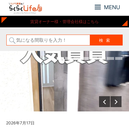
MENU
元
リ
賃貸オーナー様・管理会社様はこちら
住
ノ
吉
ベ
近
賃
郊
の
貸
リ
は
ノ
ら
ベ
ー
く
シ
ら
ョ
く
ン
Life
さ
れ
た
お
部
2026年7月2日
屋