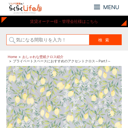
MENU
元
リ
賃貸オーナー様・管理会社様はこちら
住
ノ
吉
ベ
近
賃
郊
の
貸
リ
は
Home
おしゃれな壁紙クロス紹介
ノ
プライベートスペースにおすすめのアクセントクロス～Part.1～
ら
ベ
ー
く
シ
ら
ョ
く
ン
Life
さ
れ
た
お
部
屋