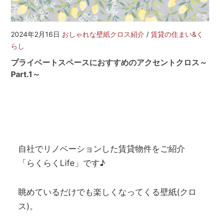
を
網
羅
2024年2月16日
おしゃれな壁紙クロス紹介
/
賃貸の住まい&く
し
らし
た
お
プライベートスペースにおすすめのアクセントクロス～
部
Part.1～
屋
探
し
サ
イ
ト
自社でリノベーションした賃貸物件をご紹介
「らくらくLife」です♪
眺めているだけでも楽しくなってくる壁紙(クロ
ス)。