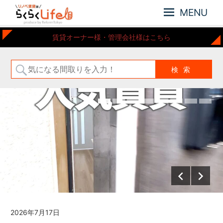
MENU
元
リ
賃貸オーナー様・管理会社様はこちら
住
ノ
吉
ベ
近
賃
郊
の
貸
リ
は
ノ
ら
ベ
ー
く
シ
ら
ョ
く
ン
Life
さ
れ
た
お
部
2026年7月17日
屋