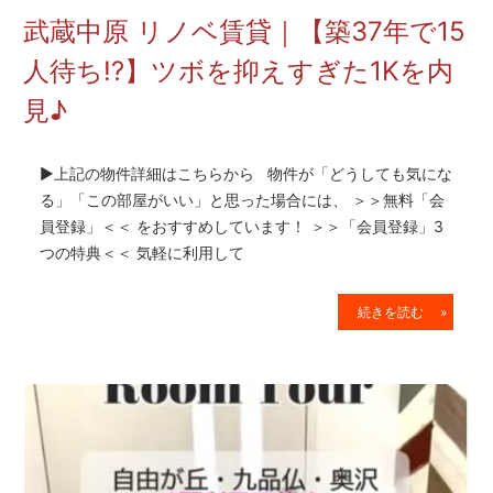
を
武蔵中原 リノベ賃貸｜【築37年で15
網
羅
人待ち!?】ツボを抑えすぎた1Kを内
し
見♪
た
お
部
▶上記の物件詳細はこちらから 物件が「どうしても気にな
屋
探
る」「この部屋がいい」と思った場合には、 ＞＞無料「会
し
員登録」＜＜ をおすすめしています！ ＞＞「会員登録」3
サ
つの特典＜＜ 気軽に利用して
イ
ト
続きを読む »