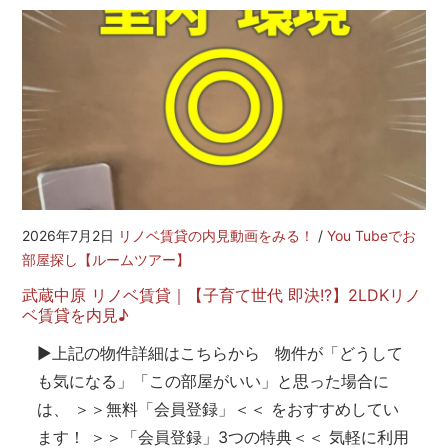
2026年7月2日
リノベ賃貸の内見動画をみる！
/
You Tubeでお
部屋探し【ルームツアー】
武蔵中原 リノベ賃貸｜【子育て世代 即決!?】2LDKリノ
ベ賃貸を内見♪
▶上記の物件詳細はこちらから 物件が「どうして
も気になる」「この部屋がいい」と思った場合に
は、 ＞＞無料「会員登録」＜＜ をおすすめしてい
ます！ ＞＞「会員登録」3つの特典＜＜ 気軽に利用