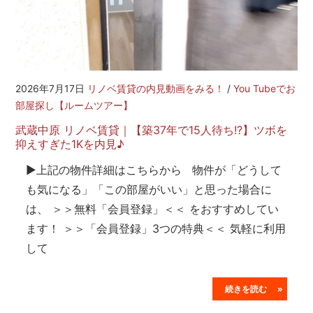
2026年7月17日
リノベ賃貸の内見動画をみる！
/
You Tubeでお
部屋探し【ルームツアー】
武蔵中原 リノベ賃貸｜【築37年で15人待ち!?】ツボを
抑えすぎた1Kを内見♪
▶上記の物件詳細はこちらから 物件が「どうして
も気になる」「この部屋がいい」と思った場合に
は、 ＞＞無料「会員登録」＜＜ をおすすめしてい
ます！ ＞＞「会員登録」3つの特典＜＜ 気軽に利用
して
続きを読む »