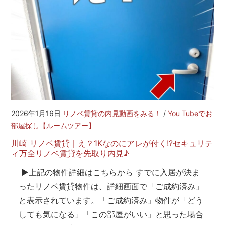
2026年1月16日
リノベ賃貸の内見動画をみる！
/
You Tubeでお
部屋探し【ルームツアー】
川崎 リノベ賃貸｜え？1Kなのにアレが付く!?セキュリテ
ィ万全リノベ賃貸を先取り内見♪
▶上記の物件詳細はこちらから すでに入居が決ま
ったリノベ賃貸物件は、詳細画面で「ご成約済み」
と表示されています。「ご成約済み」物件が「どう
しても気になる」「この部屋がいい」と思った場合