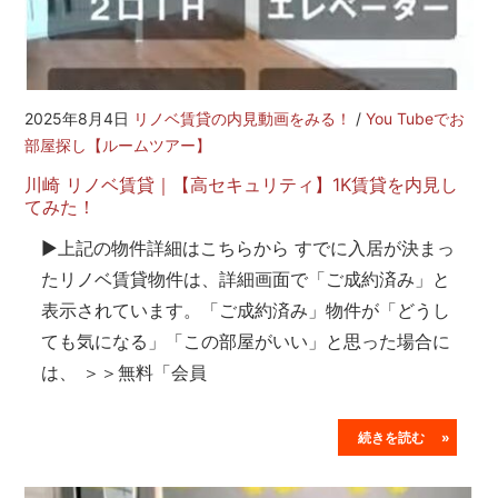
2025年8月4日
リノベ賃貸の内見動画をみる！
/
You Tubeでお
部屋探し【ルームツアー】
川崎 リノベ賃貸｜【高セキュリティ】1K賃貸を内見し
てみた！
▶上記の物件詳細はこちらから すでに入居が決まっ
たリノベ賃貸物件は、詳細画面で「ご成約済み」と
表示されています。「ご成約済み」物件が「どうし
ても気になる」「この部屋がいい」と思った場合に
は、 ＞＞無料「会員
続きを読む »