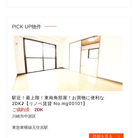
PICK UP物件
駅近！最上階！東南角部屋！お買物に便利な
2DK♪【リノベ賃貸 No.mg00101】
ご成約済
2DK
川崎市中原区
東急東横線元住吉駅