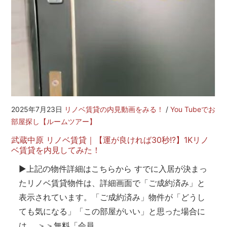
2025年7月23日
リノベ賃貸の内見動画をみる！
/
You Tubeでお
部屋探し【ルームツアー】
武蔵中原 リノベ賃貸｜【運が良ければ30秒!?】1Kリノ
ベ賃貸を内見してみた！
▶上記の物件詳細はこちらから すでに入居が決まっ
たリノベ賃貸物件は、詳細画面で「ご成約済み」と
表示されています。「ご成約済み」物件が「どうし
ても気になる」「この部屋がいい」と思った場合に
は、 ＞＞無料「会員