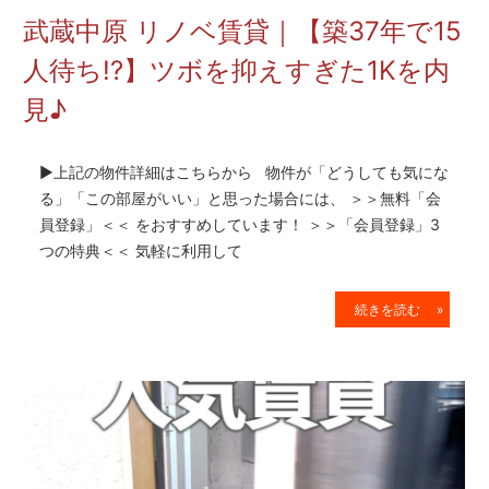
を
武蔵中原 リノベ賃貸｜【子育て世代
網
羅
即決!?】2LDKリノベ賃貸を内見♪
し
た
お
▶上記の物件詳細はこちらから 物件が「どうしても気にな
部
る」「この部屋がいい」と思った場合には、 ＞＞無料「会
屋
員登録」＜＜ をおすすめしています！ ＞＞「会員登録」3
探
つの特典＜＜ 気軽に利用して
し
サ
イ
続きを読む »
ト