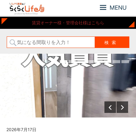
MENU
元
リ
賃貸オーナー様・管理会社様はこちら
住
ノ
吉
ベ
近
賃
郊
の
貸
リ
は
ノ
ら
ベ
ー
く
シ
ら
ョ
く
ン
Life
さ
れ
た
お
部
2026年7月2日
屋