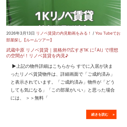
2026年3月13日
リノベ賃貸の内見動画をみる！
/
You Tubeでお
部屋探し【ルームツアー】
武蔵中原 リノベ賃貸｜規格外!?広すぎ1K に｢AI｣ で理想
の空間が！リノベ賃貸を内見♪
▶上記の物件詳細はこちらから すでに入居が決ま
ったリノベ賃貸物件は、詳細画面で「ご成約済み」
と表示されています。「ご成約済み」物件が「どう
しても気になる」「この部屋がいい」と思った場合
には、 ＞＞無料「
続きを読む »