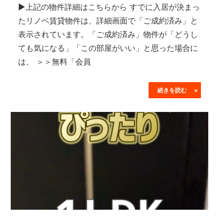
▶上記の物件詳細はこちらから すでに入居が決まっ
たリノベ賃貸物件は、詳細画面で「ご成約済み」と
表示されています。「ご成約済み」物件が「どうし
ても気になる」「この部屋がいい」と思った場合に
は、 ＞＞無料「会員
続きを読む »