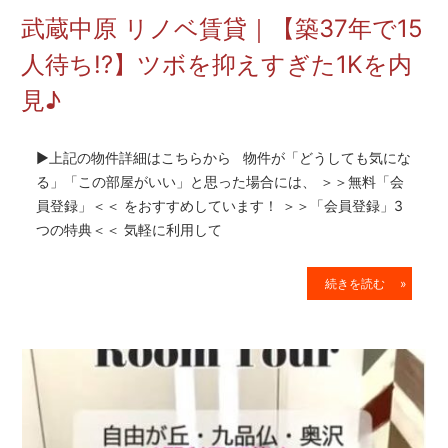
を
武蔵中原 リノベ賃貸｜【築37年で15
網
羅
人待ち!?】ツボを抑えすぎた1Kを内
し
見♪
た
お
部
▶上記の物件詳細はこちらから 物件が「どうしても気にな
屋
探
る」「この部屋がいい」と思った場合には、 ＞＞無料「会
し
員登録」＜＜ をおすすめしています！ ＞＞「会員登録」3
サ
つの特典＜＜ 気軽に利用して
イ
ト
続きを読む »