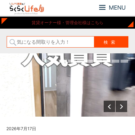
MENU
元
リ
賃貸オーナー様・管理会社様はこちら
住
ノ
吉
ベ
近
賃
郊
の
貸
リ
は
ノ
ら
ベ
ー
く
シ
ら
ョ
く
ン
Life
さ
れ
た
お
部
2026年7月17日
屋