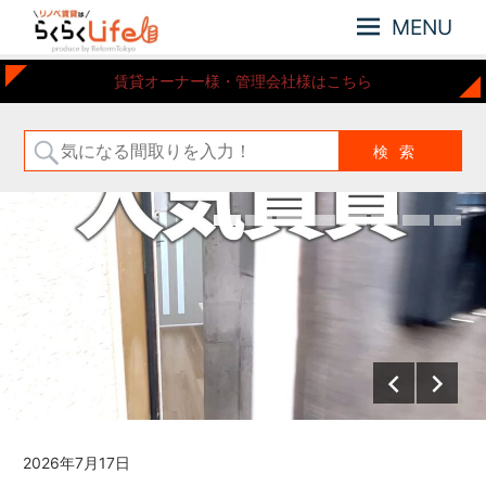
MENU
元
リ
賃貸オーナー様・管理会社様はこちら
住
ノ
吉
ベ
近
賃
郊
の
貸
リ
は
ノ
ら
ベ
ー
く
シ
ら
ョ
く
ン
Life
さ
れ
た
お
部
2026年7月17日
屋