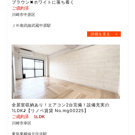
ブラウン✖ホワイトに落ち着く
ご成約済
川崎市中原区
ＪＲ南武線武蔵中原駅
全居室収納あり！エアコン2台完備！設備充実の
1LDK♪【リノベ賃貸 No.mg00225】
ご成約済
1LDK
川崎市幸区
東急東横線元住吉駅