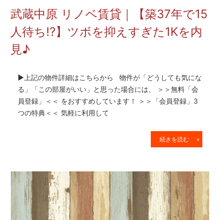
を
武蔵中原 リノベ賃貸｜【築37年で15
網
羅
人待ち!?】ツボを抑えすぎた1Kを内
し
見♪
た
お
部
▶上記の物件詳細はこちらから 物件が「どうしても気にな
屋
探
る」「この部屋がいい」と思った場合には、 ＞＞無料「会
し
員登録」＜＜ をおすすめしています！ ＞＞「会員登録」3
サ
つの特典＜＜ 気軽に利用して
イ
ト
続きを読む »