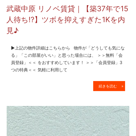
を
武蔵中原 リノベ賃貸｜【築37年で15
網
羅
人待ち!?】ツボを抑えすぎた1Kを内
し
見♪
た
お
部
▶上記の物件詳細はこちらから 物件が「どうしても気にな
屋
探
る」「この部屋がいい」と思った場合には、 ＞＞無料「会
し
員登録」＜＜ をおすすめしています！ ＞＞「会員登録」3
サ
つの特典＜＜ 気軽に利用して
イ
ト
続きを読む »