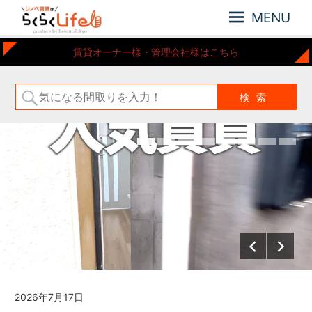
MENU
元
リ
賃貸オーナー様・管理会社様はこちら
住
ノ
吉
ベ
近
賃
郊
の
貸
リ
は
ノ
ら
ベ
ー
く
シ
ら
ョ
く
ン
Life
さ
れ
た
お
部
2026年7月17日
屋