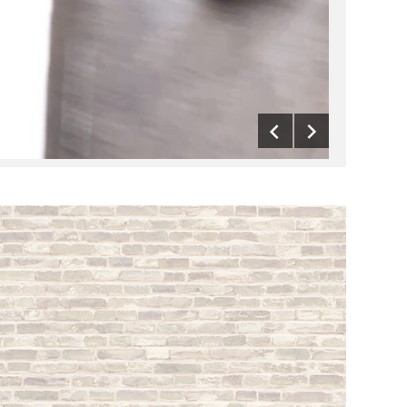
賃貸物
す。「
屋がい