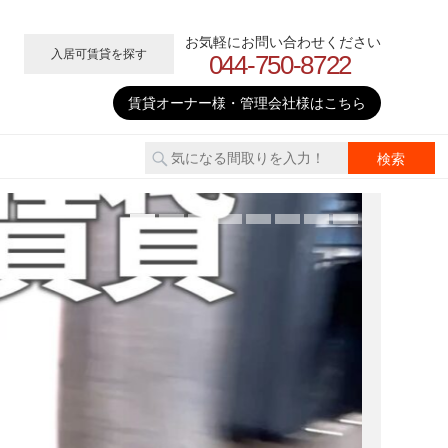
お気軽にお問い合わせください
入居可賃貸を探す
044-750-8722
賃貸オーナー様・管理会社様はこちら
2026
青
が
見
▶上記