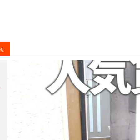
合せ
育
にな