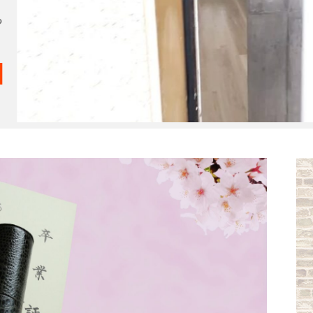
会
3つ
»