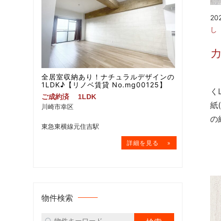
20
し
自
全居室収納あり！ナチュラルデザインの
1LDK♪【リノベ賃貸 No.mg00125】
く
ご成約済
1LDK
紙
川崎市幸区
の
東急東横線元住吉駅
物件検索