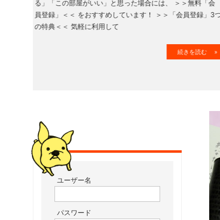
る」「この部屋がいい」と思った場合には、 ＞＞無料「
た
員登録」＜＜ をおすすめしています！ ＞＞「会員登録」
お
の特典＜＜ 気軽に利用して
部
屋
続きを読む 
を
網
羅
し
た
お
部
屋
探
し
サ
ユーザー名
イ
ト
パスワード