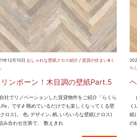
21年12月10日
おしゃれな壁紙クロス紹介
/
賃貸の住まい&く
20
し
ら
リンボーン！木目調の壁紙Part.5
ヘ
社でリノベーションした賃貸物件をご紹介「らくら
自
Life」です♪ 眺めているだけでも楽しくなってくる壁
く
(クロス)。 色､デザイン､柄､いろいろな壁紙(クロス)
紙
組み合わせ次第で、 数えきれ
の