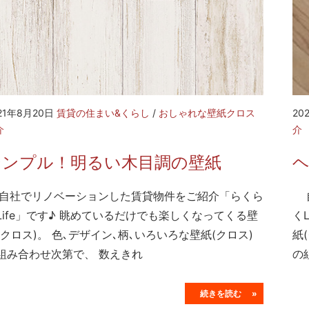
21年8月20日
賃貸の住まい&くらし
/
おしゃれな壁紙クロス
20
介
介
シンプル！明るい木目調の壁紙
ヘ
社でリノベーションした賃貸物件をご紹介「らくら
自
Life」です♪ 眺めているだけでも楽しくなってくる壁
く
(クロス)。 色､デザイン､柄､いろいろな壁紙(クロス)
紙
組み合わせ次第で、 数えきれ
の
続きを読む »