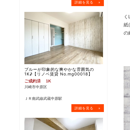
自
く
紙
の
ブルーが印象的な爽やかな雰囲気の
1K♪【リノベ賃貸 No.mg00018】
ご成約済
1K
川崎市中原区
ＪＲ南武線武蔵中原駅