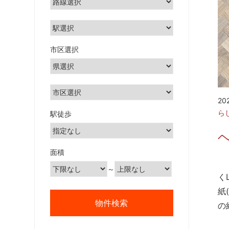
市区選択
20
ら
駅徒歩
ヘ
面積
自
～
く
紙
の