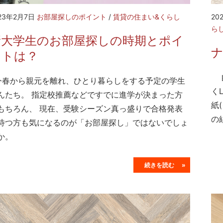
23年2月7日
お部屋探しのポイント
/
賃貸の住まい&くらし
20
ら
新大学生のお部屋探しの時期とポイ
ントは？
自
春から親元を離れ、ひとり暮らしをする予定の学生
く
んたち。 指定校推薦などですでに進学が決まった方
紙
もちろん、 現在、受験シーズン真っ盛りで合格発表
の
待つ方も気になるのが「お部屋探し」ではないでしょ
か。
続きを読む »