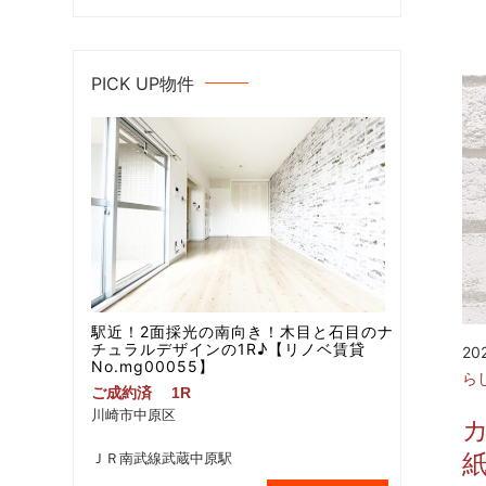
PICK UP物件
駅近！2面採光の南向き！木目と石目のナ
チュラルデザインの1R♪【リノベ賃貸
20
No.mg00055】
ら
ご成約済
1R
川崎市中原区
ＪＲ南武線武蔵中原駅