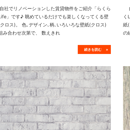
社でリノベーションした賃貸物件をご紹介「らくら
自
Life」です♪ 眺めているだけでも楽しくなってくる壁
く
(クロス)。 色､デザイン､柄､いろいろな壁紙(クロス)
紙
組み合わせ次第で、 数えきれ
の
続きを読む »