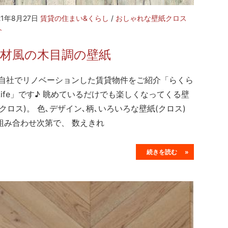
21年8月27日
賃貸の住まい&くらし
/
おしゃれな壁紙クロス
介
古材風の木目調の壁紙
社でリノベーションした賃貸物件をご紹介「らくら
Life」です♪ 眺めているだけでも楽しくなってくる壁
(クロス)。 色､デザイン､柄､いろいろな壁紙(クロス)
組み合わせ次第で、 数えきれ
続きを読む »