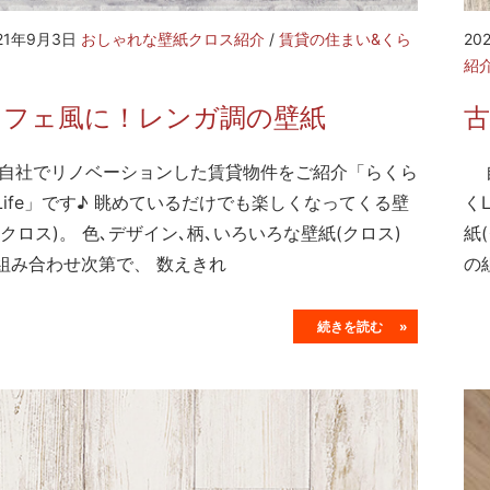
21年9月3日
おしゃれな壁紙クロス紹介
/
賃貸の住まい&くら
20
紹
カフェ風に！レンガ調の壁紙
社でリノベーションした賃貸物件をご紹介「らくら
自
Life」です♪ 眺めているだけでも楽しくなってくる壁
く
(クロス)。 色､デザイン､柄､いろいろな壁紙(クロス)
紙
組み合わせ次第で、 数えきれ
の
続きを読む »