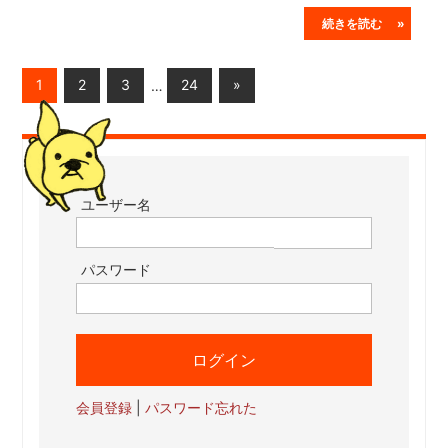
続きを読む »
投
Next
1
2
3
…
24
»
Posts
稿
の
ペ
ユーザー名
ー
ジ
パスワード
送
り
会員登録
|
パスワード忘れた