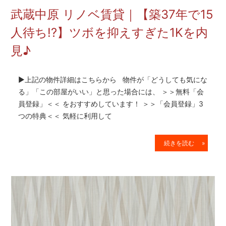
を
武蔵中原 リノベ賃貸｜【子育て世代
網
羅
即決!?】2LDKリノベ賃貸を内見♪
し
た
お
▶上記の物件詳細はこちらから 物件が「どうしても気にな
部
る」「この部屋がいい」と思った場合には、 ＞＞無料「会
屋
員登録」＜＜ をおすすめしています！ ＞＞「会員登録」3
探
つの特典＜＜ 気軽に利用して
し
サ
イ
続きを読む »
ト