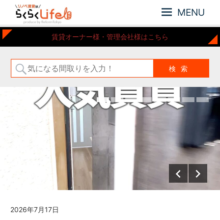
MENU
元
リ
賃貸オーナー様・管理会社様はこちら
住
ノ
吉
ベ
近
賃
郊
の
貸
リ
は
ノ
ら
ベ
ー
く
シ
ら
ョ
く
ン
Life
さ
れ
た
お
部
2026年7月2日
屋