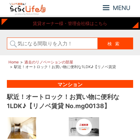
MENU
元
リ
賃貸オーナー様・管理会社様はこちら
住
ノ
吉
ベ
近
賃
郊
の
貸
リ
は
Home
過去のリノベーションの部屋
ノ
駅近！オートロック！お買い物に便利な1LDK♪【リノベ賃貸
ら
ベ
No.mg00138】
ー
く
マンション
シ
ら
ョ
く
駅近！オートロック！お買い物に便利な
ン
Life
さ
1LDK♪【リノベ賃貸 No.mg00138】
れ
た
お
部
屋