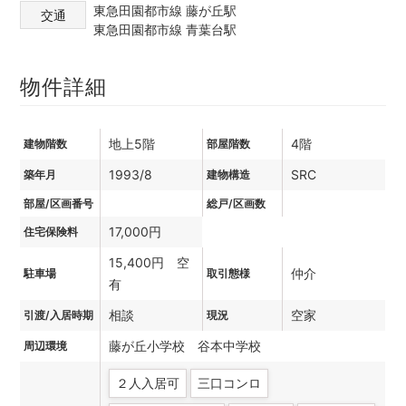
東急田園都市線 藤が丘駅
交通
東急田園都市線 青葉台駅
物件詳細
地上5階
4階
建物階数
部屋階数
1993/8
SRC
築年月
建物構造
部屋/区画番号
総戸/区画数
17,000円
住宅保険料
15,400円 空
仲介
駐車場
取引態様
有
相談
空家
引渡/入居時期
現況
藤が丘小学校 谷本中学校
周辺環境
２人入居可
三口コンロ