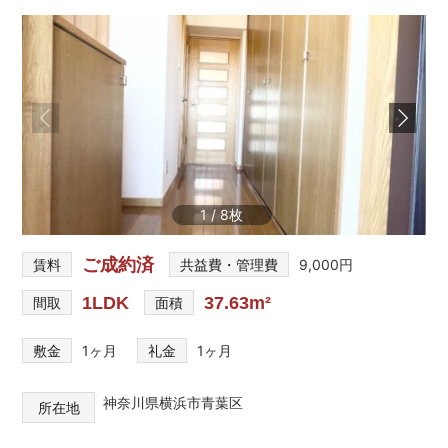
を
網
羅
し
た
お
部
屋
探
し
1
/
8
サ
イ
ご成約済
ト
賃料
共益費・管理費
9,000円
1LDK
37.63m²
間取
面積
敷金
1ヶ月
礼金
1ヶ月
神奈川県横浜市青葉区
所在地