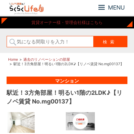
MENU
元
リ
賃貸オーナー様・管理会社様はこちら
住
ノ
吉
ベ
近
賃
郊
の
貸
リ
は
Home
過去のリノベーションの部屋
ノ
駅近！3方角部屋！明るい1階の2LDK♪【リノベ賃貸 No.mg00137】
ら
ベ
ー
く
マンション
シ
ら
ョ
く
駅近！3方角部屋！明るい1階の2LDK♪【リ
ン
Life
さ
ノベ賃貸 No.mg00137】
れ
た
お
部
屋