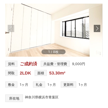
を
網
羅
し
た
お
部
屋
探
し
1
/
8
サ
イ
ご成約済
ト
賃料
共益費・管理費
9,000円
2LDK
53.30m²
間取
面積
敷金
1ヶ月
礼金
1ヶ月
更新料
1ヶ月
神奈川県横浜市青葉区
所在地