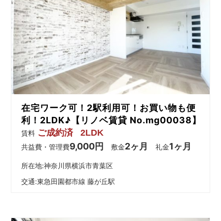
在宅ワーク可！2駅利用可！お買い物も便
利！2LDK♪【リノベ賃貸 No.mg00038】
ご成約済
2LDK
賃料
9,000円
2ヶ月
1ヶ月
共益費・管理費
敷金
礼金
所在地:神奈川県横浜市青葉区
交通:
東急田園都市線 藤が丘駅