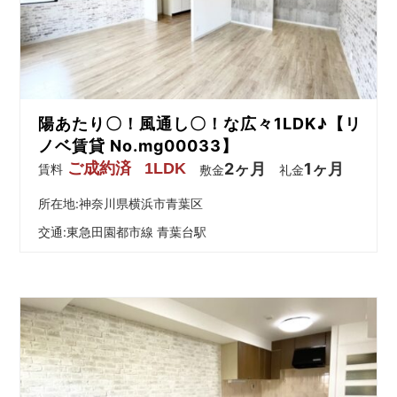
を
網
羅
し
た
お
陽あたり〇！風通し〇！な広々1LDK♪【リ
部
屋
ノベ賃貸 No.mg00033】
探
ご成約済
1LDK
2ヶ月
1ヶ月
賃料
敷金
礼金
し
サ
所在地:神奈川県横浜市青葉区
イ
交通:
東急田園都市線 青葉台駅
ト