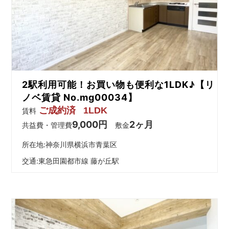
2駅利用可能！お買い物も便利な1LDK♪【リ
ノベ賃貸 No.mg00034】
ご成約済
1LDK
賃料
9,000円
2ヶ月
共益費・管理費
敷金
所在地:神奈川県横浜市青葉区
交通:
東急田園都市線 藤が丘駅