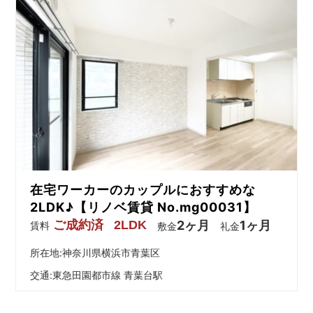
在宅ワーカーのカップルにおすすめな
2LDK♪【リノベ賃貸 No.mg00031】
ご成約済
2LDK
2ヶ月
1ヶ月
賃料
敷金
礼金
所在地:神奈川県横浜市青葉区
交通:
東急田園都市線 青葉台駅