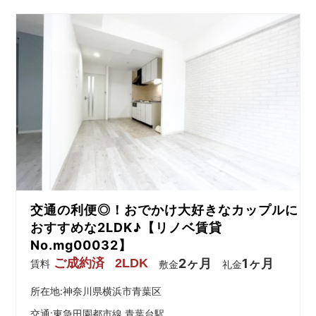
交通の利便◎！おでかけ大好きなカップルに
おすすめな2LDK♪【リノベ賃貸
No.mg00032】
ご成約済
2LDK
2ヶ月
1ヶ月
賃料
敷金
礼金
所在地:神奈川県横浜市青葉区
交通:
東急田園都市線 青葉台駅