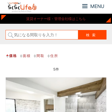
MENU
元
リ
賃貸オーナー様・管理会社様はこちら
住
ノ
吉
ベ
近
賃
郊
の
貸
リ
は
ノ
価格
面積
間取
住所
ら
ベ
ー
く
シ
5件
ら
ョ
く
ン
Life
さ
れ
た
お
部
屋