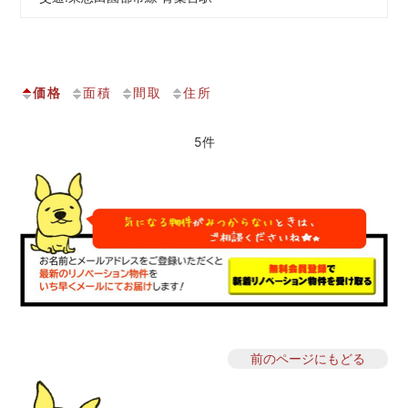
価格
面積
間取
住所
5件
前のページにもどる