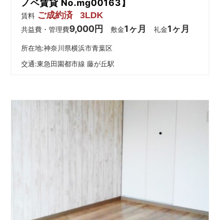
ノベ賃貸 No.mg00163】
ご成約済
3LDK
賃料
9,000円
1ヶ月
1ヶ月
共益費・管理費
敷金
礼金
所在地:神奈川県横浜市青葉区
交通:
東急田園都市線 藤が丘駅