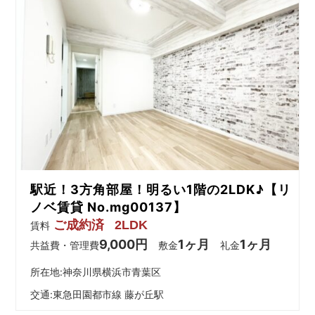
駅近！3方角部屋！明るい1階の2LDK♪【リ
ノベ賃貸 No.mg00137】
ご成約済
2LDK
賃料
9,000円
1ヶ月
1ヶ月
共益費・管理費
敷金
礼金
所在地:神奈川県横浜市青葉区
交通:
東急田園都市線 藤が丘駅