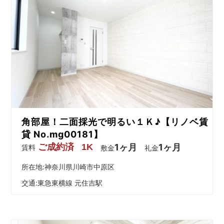
角部屋！二面採光で明るい１Ｋ♪【リノベ賃
貸 No.mg00181】
ご成約済
1K
1ヶ月
1ヶ月
賃料
敷金
礼金
所在地:神奈川県川崎市中原区
交通:
東急東横線 元住吉駅