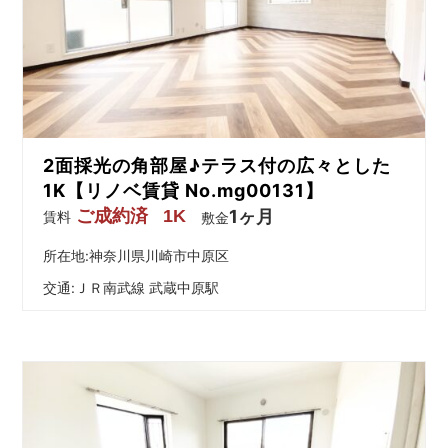
2面採光の角部屋♪テラス付の広々とした
1K【リノベ賃貸 No.mg00131】
ご成約済
1K
1ヶ月
賃料
敷金
所在地:神奈川県川崎市中原区
交通:
ＪＲ南武線 武蔵中原駅