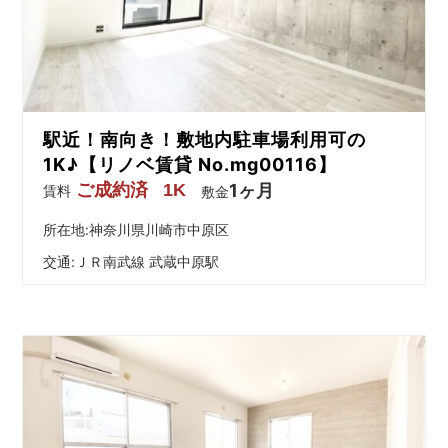
を
網
羅
し
た
お
駅近！南向き！敷地内駐車場利用可の
部
屋
1K♪【リノベ賃貸 No.mg00116】
探
ご成約済
1K
1ヶ月
賃料
敷金
し
サ
所在地:神奈川県川崎市中原区
イ
交通:
ＪＲ南武線 武蔵中原駅
ト