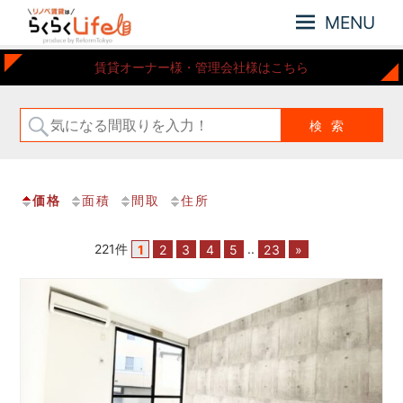
MENU
元
リ
賃貸オーナー様・管理会社様はこちら
住
ノ
吉
ベ
近
賃
郊
の
貸
リ
は
ノ
価格
面積
間取
住所
ら
ベ
ー
く
シ
221件
1
2
3
4
5
..
23
»
ら
ョ
く
ン
Life
さ
れ
た
お
部
屋