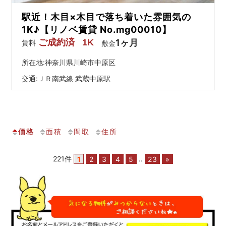
駅近！木目×木目で落ち着いた雰囲気の
1K♪【リノベ賃貸 No.mg00010】
ご成約済
1K
1ヶ月
賃料
敷金
所在地:神奈川県川崎市中原区
交通:
ＪＲ南武線 武蔵中原駅
価格
面積
間取
住所
221件
1
2
3
4
5
..
23
»