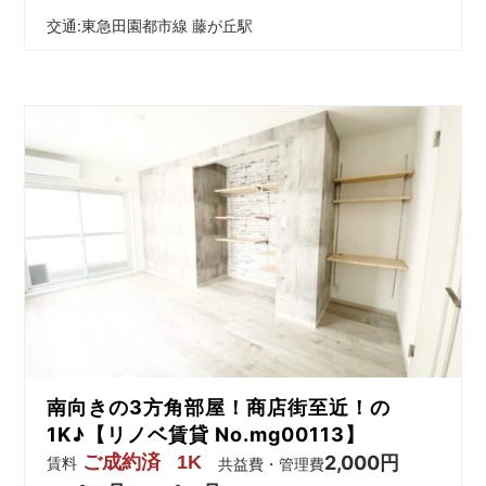
交通:
東急田園都市線 藤が丘駅
南向きの3方角部屋！商店街至近！の
1K♪【リノベ賃貸 No.mg00113】
ご成約済
1K
2,000円
賃料
共益費・管理費