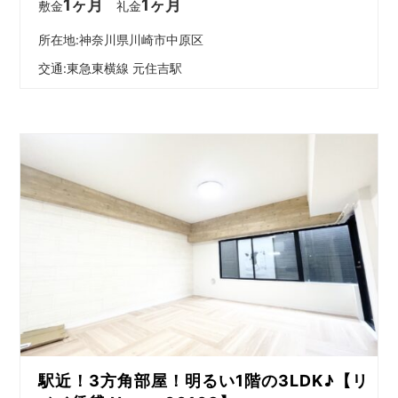
1ヶ月
1ヶ月
敷金
礼金
所在地:神奈川県川崎市中原区
交通:
東急東横線 元住吉駅
駅近！3方角部屋！明るい1階の3LDK♪【リ