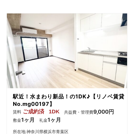
駅近！水まわり新品！の1DK♪【リノベ賃貸
No.mg00197】
ご成約済
1DK
9,000円
賃料
共益費・管理費
1ヶ月
1ヶ月
敷金
礼金
所在地:神奈川県横浜市青葉区