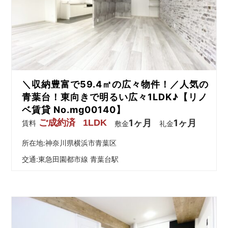
＼収納豊富で59.4㎡の広々物件！／人気の
青葉台！東向きで明るい広々1LDK♪【リノ
ベ賃貸 No.mg00140】
ご成約済
1LDK
1ヶ月
1ヶ月
賃料
敷金
礼金
所在地:神奈川県横浜市青葉区
交通:
東急田園都市線 青葉台駅