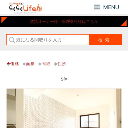
MENU
元
リ
賃貸オーナー様・管理会社様はこちら
住
ノ
吉
ベ
近
賃
郊
の
貸
リ
は
ノ
価格
面積
間取
住所
ら
ベ
ー
く
シ
5件
ら
ョ
く
ン
Life
さ
れ
た
お
部
屋