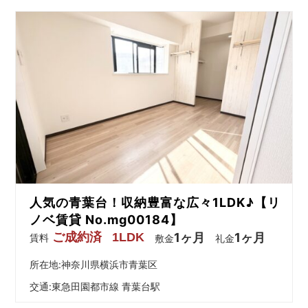
人気の青葉台！収納豊富な広々1LDK♪【リ
ノベ賃貸 No.mg00184】
ご成約済
1LDK
1ヶ月
1ヶ月
賃料
敷金
礼金
所在地:神奈川県横浜市青葉区
交通:
東急田園都市線 青葉台駅