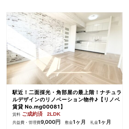
駅近！二面採光・角部屋の最上階！ナチュラ
ルデザインのリノベーション物件♪【リノベ
賃貸 No.mg00081】
ご成約済
2LDK
賃料
9,000円
1ヶ月
1ヶ月
共益費・管理費
敷金
礼金