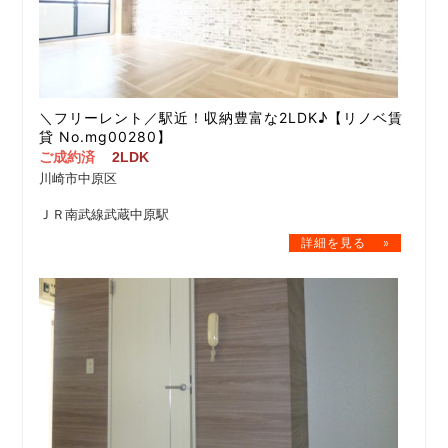
＼フリーレント／駅近！収納豊富な2LDK♪【リノベ賃
貸 No.mg00280】
ご成約済
2LDK
川崎市中原区
ＪＲ南武線武蔵中原駅