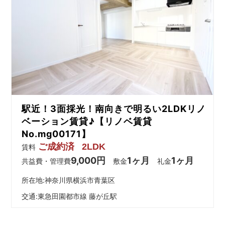
駅近！3面採光！南向きで明るい2LDKリノ
ベーション賃貸♪【リノベ賃貸
No.mg00171】
ご成約済
2LDK
賃料
9,000円
1ヶ月
1ヶ月
共益費・管理費
敷金
礼金
所在地:神奈川県横浜市青葉区
交通:
東急田園都市線 藤が丘駅