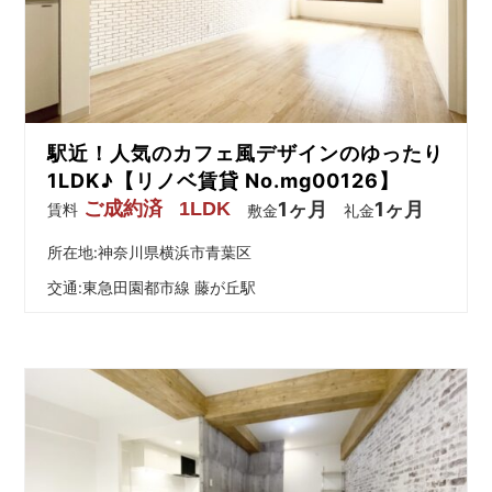
を
網
羅
し
た
お
駅近！人気のカフェ風デザインのゆったり
部
屋
1LDK♪【リノベ賃貸 No.mg00126】
探
ご成約済
1LDK
1ヶ月
1ヶ月
賃料
敷金
礼金
し
サ
所在地:神奈川県横浜市青葉区
イ
交通:
東急田園都市線 藤が丘駅
ト