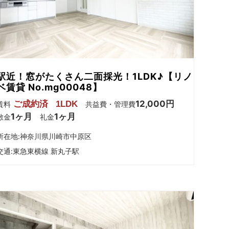
駅近！窓がたくさん二面採光！1LDK♪【リノ
ベ賃貸 No.mg00048】
12,000円
ご成約済
1LDK
賃料
共益費・管理費
1ヶ月
1ヶ月
敷金
礼金
所在地:神奈川県川崎市中原区
交通:
東急東横線 新丸子駅