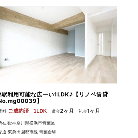
2駅利用可能な広ーい1LDK♪【リノベ賃貸
No.mg00039】
2ヶ月
1ヶ月
ご成約済
1LDK
賃料
敷金
礼金
所在地:神奈川県横浜市青葉区
交通:
東急田園都市線 青葉台駅