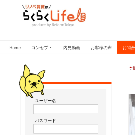
元
リ
住
ノ
吉
Home
コンセプト
内見動画
お客様の声
お問
ベ
近
賃
郊
貸
の
は
リ
ノ
ら
ベ
く
ー
ら
ユーザー名
シ
く
ョ
Life
ン
パスワード
さ
れ