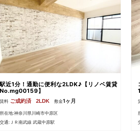
駅近1分！通勤に便利な2LDK♪【リノベ賃貸
No.mg00159】
1ヶ月
ご成約済
2LDK
賃料
敷金
所在地:神奈川県川崎市中原区
交通:
ＪＲ南武線 武蔵中原駅