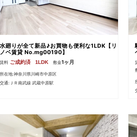
水廻りが全て新品♪お買物も便利な1LDK【リ
ノベ賃貸 No.mg00190】
1ヶ月
ご成約済
1LDK
賃料
敷金
所在地:神奈川県川崎市中原区
交通:
ＪＲ南武線 武蔵中原駅