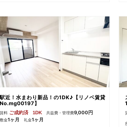
駅近！水まわり新品！の1DK♪【リノベ賃貸
No.mg00197】
9,000円
ご成約済
1DK
賃料
共益費・管理費
1ヶ月
1ヶ月
敷金
礼金