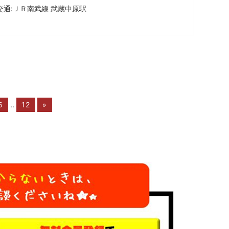
交通:
ＪＲ南武線 武蔵中原駅
5
..
12
»