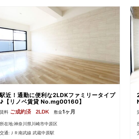
駅近！通勤に便利な2LDKファミリータイプ
♪【リノベ賃貸 No.mg00160】
1ヶ月
ご成約済
2LDK
賃料
敷金
所在地:神奈川県川崎市中原区
交通:
ＪＲ南武線 武蔵中原駅