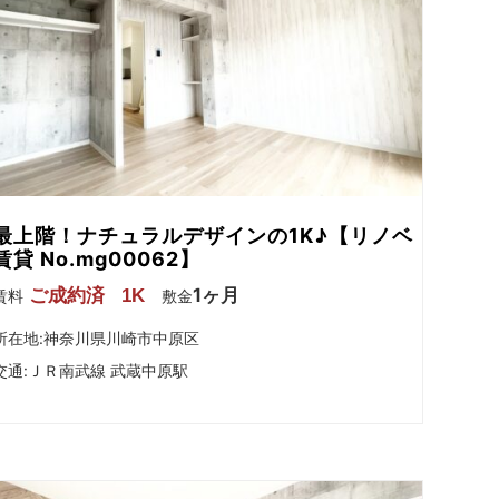
最上階！ナチュラルデザインの1K♪【リノベ
賃貸 No.mg00062】
1ヶ月
ご成約済
1K
賃料
敷金
所在地:神奈川県川崎市中原区
交通:
ＪＲ南武線 武蔵中原駅