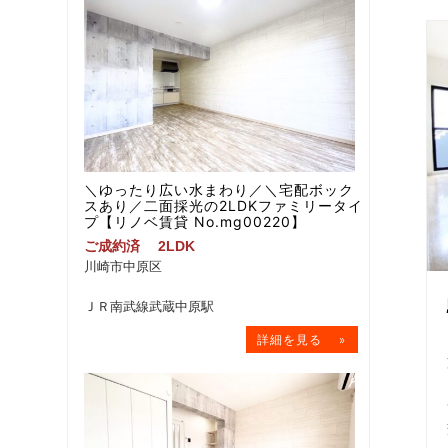
＼ゆったり広い水まわり／＼宅配ボック
スあり／二面採光の2LDKファミリータイ
プ【リノベ賃貸 No.mg00220】
ご成約済
2LDK
川崎市中原区
ＪＲ南武線武蔵中原駅