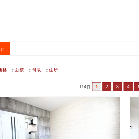
合せ
価格
面積
間取
住所
114件
1
2
3
4