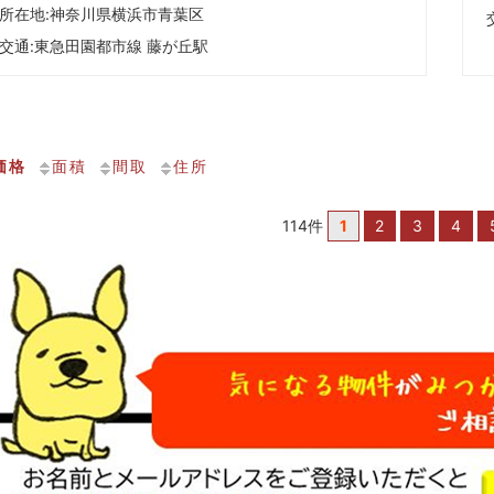
所在地:神奈川県横浜市青葉区
交通:
東急田園都市線 藤が丘駅
価格
面積
間取
住所
114件
1
2
3
4