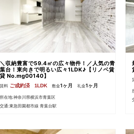
＼収納豊富で59.4㎡の広々物件！／人気の青
葉台！東向きで明るい広々1LDK♪【リノベ賃
貸 No.mg00140】
1ヶ月
1ヶ月
ご成約済
1LDK
賃料
敷金
礼金
所在地:神奈川県横浜市青葉区
交通:
東急田園都市線 青葉台駅