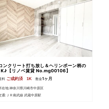
コンクリート打ち放し＆ヘリンボーン柄の
1K♪【リノベ賃貸 No.mg00106】
1ヶ月
ご成約済
1K
賃料
敷金
所在地:神奈川県川崎市中原区
交通:
ＪＲ南武線 武蔵中原駅