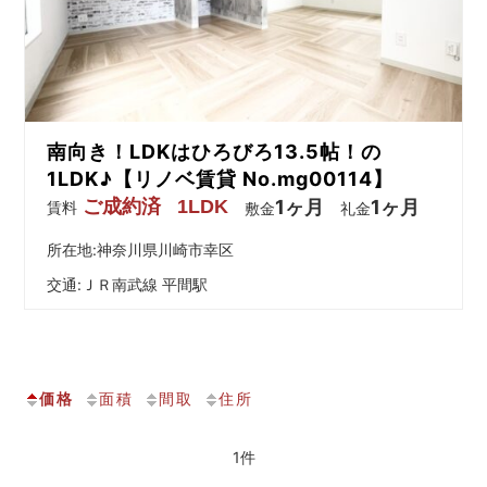
を
網
羅
し
た
お
南向き！LDKはひろびろ13.5帖！の
部
屋
1LDK♪【リノベ賃貸 No.mg00114】
探
ご成約済
1LDK
1ヶ月
1ヶ月
賃料
敷金
礼金
し
サ
所在地:神奈川県川崎市幸区
イ
交通:
ＪＲ南武線 平間駅
ト
価格
面積
間取
住所
1件