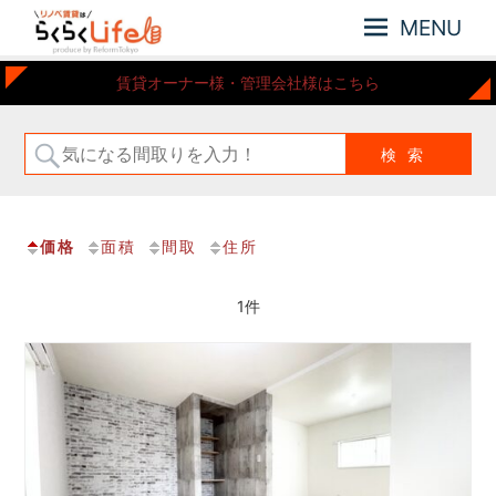
MENU
元
リ
賃貸オーナー様・管理会社様はこちら
住
ノ
吉
ベ
近
賃
郊
の
貸
リ
は
ノ
価格
面積
間取
住所
ら
ベ
ー
く
シ
1件
ら
ョ
く
ン
Life
さ
れ
た
お
部
屋