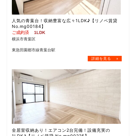
人気の青葉台！収納豊富な広々1LDK♪【リノベ賃貸
No.mg00184】
ご成約済
1LDK
横浜市青葉区
東急田園都市線青葉台駅
全居室収納あり！エアコン2台完備！設備充実の
1LDK♪【リノベ賃貸 No.mg00225】