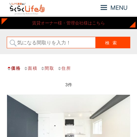
MENU
元
リ
賃貸オーナー様・管理会社様はこちら
住
ノ
吉
ベ
近
賃
郊
の
貸
リ
は
ノ
価格
面積
間取
住所
ら
ベ
ー
く
シ
3件
ら
ョ
く
ン
Life
さ
れ
た
お
部
屋