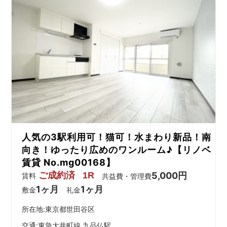
人気の3駅利用可！猫可！水まわり新品！南
向き！ゆったり広めのワンルーム♪【リノベ
賃貸 No.mg00168】
ご成約済
1R
5,000円
賃料
共益費・管理費
1ヶ月
1ヶ月
敷金
礼金
所在地:東京都世田谷区
交通:
東急大井町線 九品仏駅