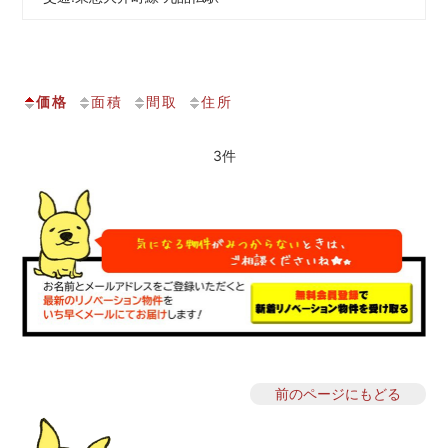
価格
面積
間取
住所
3件
前のページにもどる