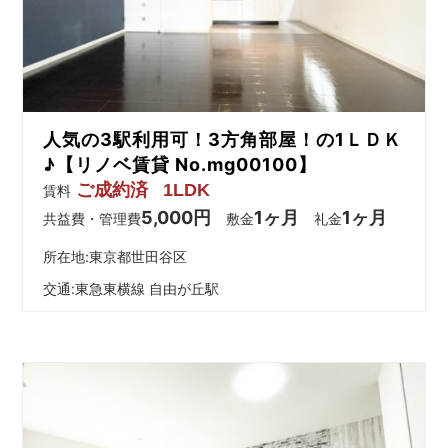
を
網
羅
し
た
お
人気の3駅利用可！3方角部屋！の1ＬＤＫ
部
屋
♪【リノベ賃貸 No.mg00100】
探
ご成約済
1LDK
賃料
し
5,000円
1ヶ月
1ヶ月
共益費・管理費
敷金
礼金
サ
イ
所在地:東京都世田谷区
ト
交通:
東急東横線 自由が丘駅