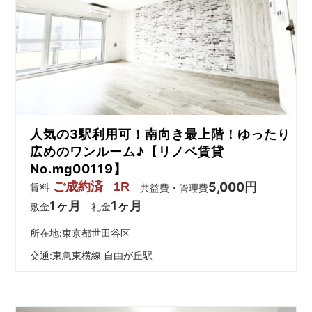
人気の3駅利用可！南向き最上階！ゆったり
広めのワンルーム♪【リノベ賃貸
No.mg00119】
ご成約済
1R
5,000円
賃料
共益費・管理費
1ヶ月
1ヶ月
敷金
礼金
所在地:東京都世田谷区
交通:
東急東横線 自由が丘駅