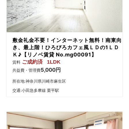
を
網
羅
し
た
お
敷金礼金不要！インターネット無料！南東向
部
屋
き、最上階！ひろびろカフェ風ＬＤの1ＬＤ
探
Ｋ♪【リノベ賃貸 No.mg00091】
し
ご成約済
1LDK
賃料
サ
5,000円
イ
共益費・管理費
ト
所在地:神奈川県川崎市麻生区
交通:
小田急多摩線 栗平駅