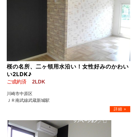
桜の名所、二ヶ領用水沿い！女性好みのかわい
い2LDK♪
ご成約済
2LDK
川崎市中原区
ＪＲ南武線武蔵新城駅