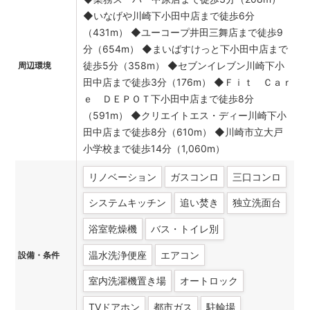
◆いなげや川崎下小田中店まで徒歩6分
（431m） ◆ユーコープ井田三舞店まで徒歩9
分（654m） ◆まいばすけっと下小田中店まで
徒歩5分（358m） ◆セブンイレブン川崎下小
周辺環境
田中店まで徒歩3分（176m） ◆Ｆｉｔ Ｃａｒ
ｅ ＤＥＰＯＴ下小田中店まで徒歩8分
（591m） ◆クリエイトエス・ディー川崎下小
田中店まで徒歩8分（610m） ◆川崎市立大戸
小学校まで徒歩14分（1,060m）
リノベーション
ガスコンロ
三口コンロ
システムキッチン
追い焚き
独立洗面台
浴室乾燥機
バス・トイレ別
温水洗浄便座
エアコン
設備・条件
室内洗濯機置き場
オートロック
TVドアホン
都市ガス
駐輪場