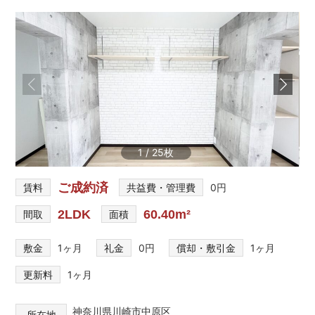
を
網
羅
し
た
お
部
屋
探
し
1
/
25
サ
イ
ト
ご成約済
賃料
共益費・管理費
0円
2LDK
60.40m²
間取
面積
敷金
1ヶ月
礼金
0円
償却・敷引金
1ヶ月
更新料
1ヶ月
神奈川県川崎市中原区
所在地