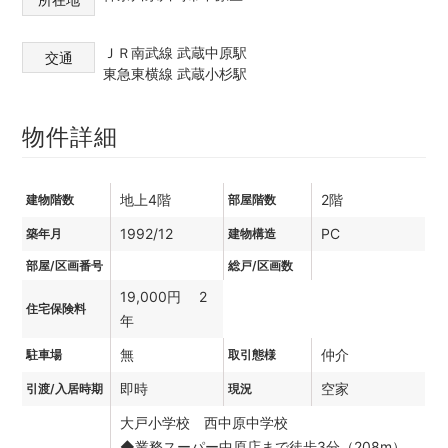
ＪＲ南武線 武蔵中原駅
交通
東急東横線 武蔵小杉駅
物件詳細
地上4階
2階
建物階数
部屋階数
1992/12
PC
築年月
建物構造
部屋/区画番号
総戸/区画数
19,000円 2
住宅保険料
年
無
仲介
駐車場
取引態様
即時
空家
引渡/入居時期
現況
大戸小学校 西中原中学校
◆業務スーパー中原店まで徒歩3分（208m）