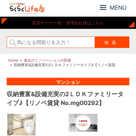
MENU
元
リ
賃貸オーナー様・管理会社様はこちら
住
ノ
吉
ベ
近
賃
郊
の
貸
リ
は
Home
過去のリノベーションの部屋
ノ
収納豊富&設備充実の2ＬＤＫファミリータイプ♪【リノベ賃貸
ら
ベ
No.mg00292】
ー
く
マンション
シ
ら
ョ
く
収納豊富&設備充実の2ＬＤＫファミリータ
ン
Life
さ
イプ♪【リノベ賃貸 No.mg00292】
れ
た
お
部
屋