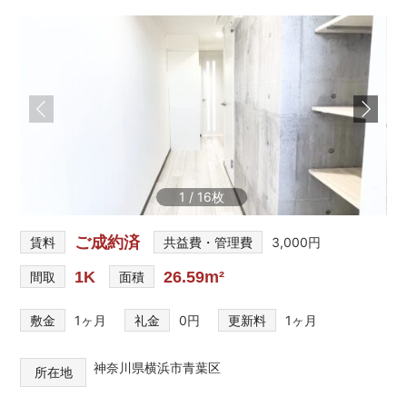
を
網
羅
し
た
お
部
屋
探
し
1
/
16
サ
イ
ト
ご成約済
賃料
共益費・管理費
3,000円
1K
26.59m²
間取
面積
敷金
1ヶ月
礼金
0円
更新料
1ヶ月
神奈川県横浜市青葉区
所在地