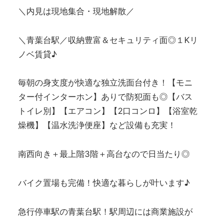
＼内見は現地集合・現地解散／
＼青葉台駅／収納豊富＆セキュリティ面◎１Kリ
ノベ賃貸♪
毎朝の身支度が快適な独立洗面台付き！【モニ
ター付インターホン】ありで防犯面も◎【バス
トイレ別】【エアコン】【2口コンロ】【浴室乾
燥機】【温水洗浄便座】など設備も充実！
南西向き＋最上階3階＋高台なので日当たり◎
バイク置場も完備！快適な暮らしが叶います♪
急行停車駅の青葉台駅！駅周辺には商業施設が