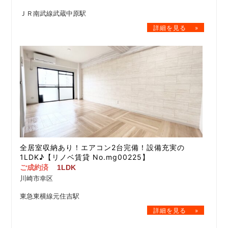
ＪＲ南武線武蔵中原駅
全居室収納あり！エアコン2台完備！設備充実の
1LDK♪【リノベ賃貸 No.mg00225】
ご成約済
1LDK
川崎市幸区
東急東横線元住吉駅