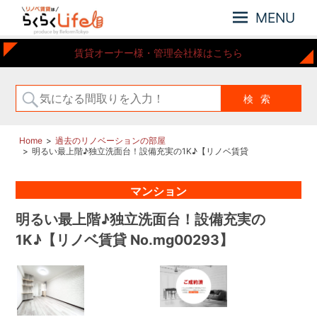
MENU
元
リ
賃貸オーナー様・管理会社様はこちら
住
ノ
吉
ベ
近
賃
郊
の
貸
リ
は
Home
過去のリノベーションの部屋
ノ
明るい最上階♪独立洗面台！設備充実の1K♪【リノベ賃貸
ら
ベ
No.mg00293】
ー
く
マンション
シ
ら
ョ
く
明るい最上階♪独立洗面台！設備充実の
ン
Life
さ
1K♪【リノベ賃貸 No.mg00293】
れ
た
お
部
屋