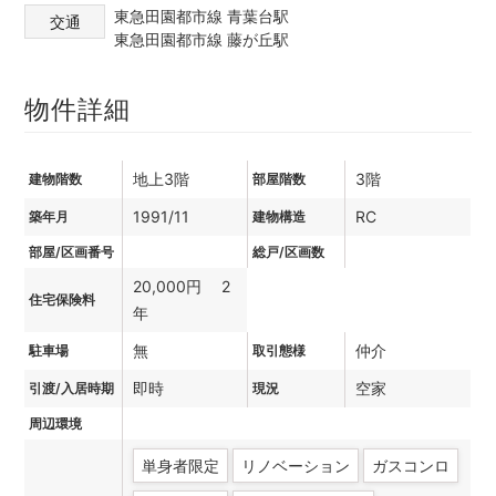
東急田園都市線 青葉台駅
交通
東急田園都市線 藤が丘駅
物件詳細
地上3階
3階
建物階数
部屋階数
1991/11
RC
築年月
建物構造
部屋/区画番号
総戸/区画数
20,000円 2
住宅保険料
年
無
仲介
駐車場
取引態様
即時
空家
引渡/入居時期
現況
周辺環境
単身者限定
リノベーション
ガスコンロ