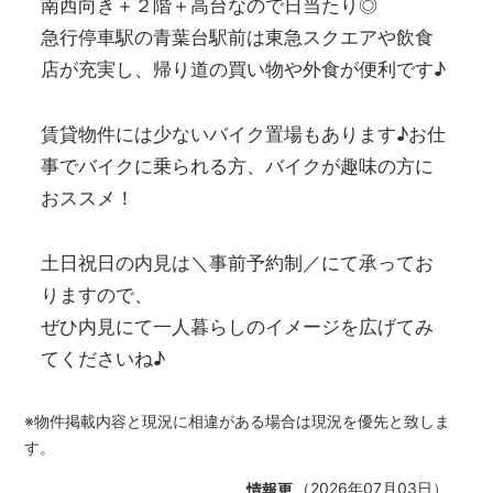
南西向き＋２階＋高台なので日当たり◎
急行停車駅の青葉台駅前は東急スクエアや飲食
店が充実し、帰り道の買い物や外食が便利です♪
賃貸物件には少ないバイク置場もあります♪お仕
事でバイクに乗られる方、バイクが趣味の方に
おススメ！
土日祝日の内見は＼事前予約制／にて承ってお
りますので、
ぜひ内見にて一人暮らしのイメージを広げてみ
てくださいね♪
※物件掲載内容と現況に相違がある場合は現況を優先と致しま
す。
（2026年07月03日）
情報更