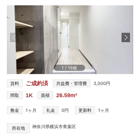
を
網
羅
し
た
お
部
屋
探
し
1
/
16
サ
イ
ト
ご成約済
賃料
共益費・管理費
3,000円
1K
26.59m²
間取
面積
敷金
1ヶ月
礼金
0円
更新料
1ヶ月
神奈川県横浜市青葉区
所在地