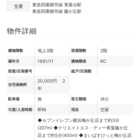
東急田園都市線 青葉台駅
交通
東急田園都市線 藤が丘駅
物件詳細
地上3階
2階
建物階数
部屋階数
1991/11
RC
築年月
建物構造
部屋/区画番号
総戸/区画数
20,000円 2
住宅保険料
年
無
仲介
駐車場
取引態様
即時
空家
引渡/入居時期
現況
◆セブンイレブン横浜梅が丘店まで約3分
(207m) ◆クリエイトエス・ディー青葉藤が丘
店まで約5分(400m) ◆まいばすけっと梅が丘店