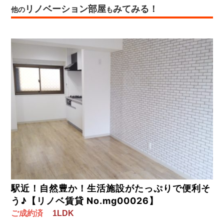
リノベーション部屋
みてみる！
他の
も
駅近！自然豊か！生活施設がたっぷりで便利そ
う♪【リノベ賃貸 No.mg00026】
ご成約済
1LDK