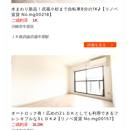
水まわり新品！武蔵小杉まで自転車8分の1K♪【リノベ
賃貸 No.mg00218】
ご成約済
1K
川崎市中原区
ＪＲ南武線武蔵中原駅
オートロック有！広めの2ＬＤＫとしても利用できるフ
レシキブルな3ＬＤＫ♪【リノベ賃貸 No.mg00157】
ご成約済
3LDK