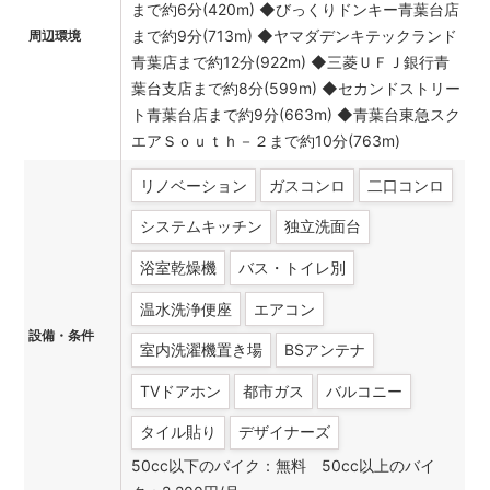
まで約6分(420m) ◆びっくりドンキー青葉台店
まで約9分(713m) ◆ヤマダデンキテックランド
周辺環境
青葉店まで約12分(922m) ◆三菱ＵＦＪ銀行青
葉台支店まで約8分(599m) ◆セカンドストリー
ト青葉台店まで約9分(663m) ◆青葉台東急スク
エアＳｏｕｔｈ－２まで約10分(763m)
リノベーション
ガスコンロ
二口コンロ
システムキッチン
独立洗面台
浴室乾燥機
バス・トイレ別
温水洗浄便座
エアコン
設備・条件
室内洗濯機置き場
BSアンテナ
TVドアホン
都市ガス
バルコニー
タイル貼り
デザイナーズ
50cc以下のバイク：無料 50cc以上のバイ