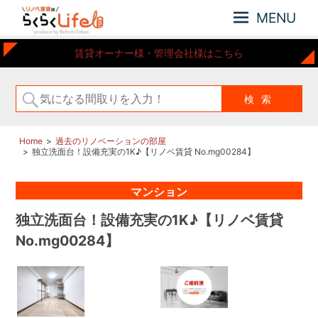
MENU
元
リ
賃貸オーナー様・管理会社様はこちら
住
ノ
吉
ベ
近
賃
郊
の
貸
リ
は
Home
過去のリノベーションの部屋
ノ
独立洗面台！設備充実の1K♪【リノベ賃貸 No.mg00284】
ら
ベ
ー
く
マンション
シ
ら
ョ
く
独立洗面台！設備充実の1K♪【リノベ賃貸
ン
Life
さ
No.mg00284】
れ
た
お
部
屋