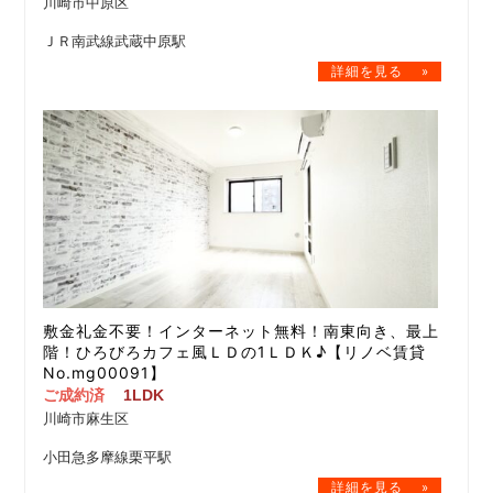
川崎市中原区
ＪＲ南武線武蔵中原駅
敷金礼金不要！インターネット無料！南東向き、最上
階！ひろびろカフェ風ＬＤの1ＬＤＫ♪【リノベ賃貸
No.mg00091】
ご成約済
1LDK
川崎市麻生区
小田急多摩線栗平駅