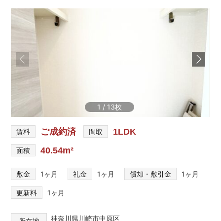
を
網
羅
し
た
お
部
屋
探
し
1
/
13
サ
イ
ト
ご成約済
1LDK
賃料
間取
40.54m²
面積
敷金
1ヶ月
礼金
1ヶ月
償却・敷引金
1ヶ月
更新料
1ヶ月
神奈川県川崎市中原区
所在地