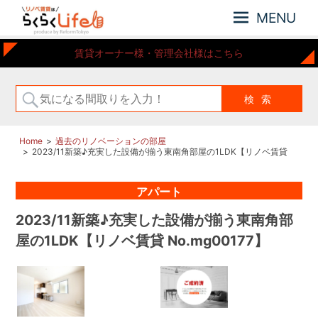
MENU
元
リ
賃貸オーナー様・管理会社様はこちら
住
ノ
吉
ベ
近
賃
郊
の
貸
リ
は
Home
過去のリノベーションの部屋
ノ
2023/11新築♪充実した設備が揃う東南角部屋の1LDK【リノベ賃貸
ら
ベ
No.mg00177】
ー
く
アパート
シ
ら
ョ
く
2023/11新築♪充実した設備が揃う東南角部
ン
Life
さ
屋の1LDK【リノベ賃貸 No.mg00177】
れ
た
お
部
屋