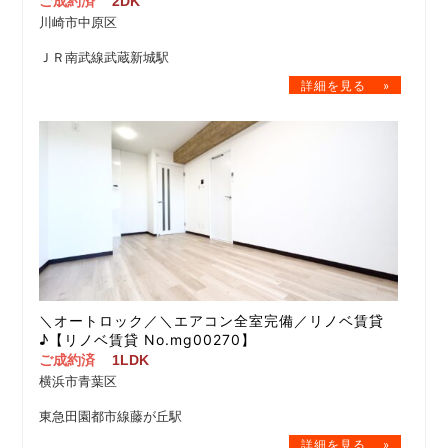
ご成約済
2DK
川崎市中原区
ＪＲ南武線武蔵新城駅
＼オートロック／＼エアコン全室完備／リノベ賃貸
♪【リノベ賃貸 No.mg00270】
ご成約済
1LDK
横浜市青葉区
東急田園都市線藤が丘駅