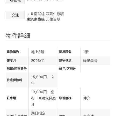
ＪＲ南武線 武蔵中原駅
交通
東急東横線 元住吉駅
物件詳細
地上3階
1階
建物階数
部屋階数
2023/11
軽量鉄骨
築年月
建物構造
部屋/区画番号
総戸/区画数
15,000円 2
住宅保険料
年
13,000円 空
有 車種制限あ
仲介
駐車場
取引態様
り
期日指定