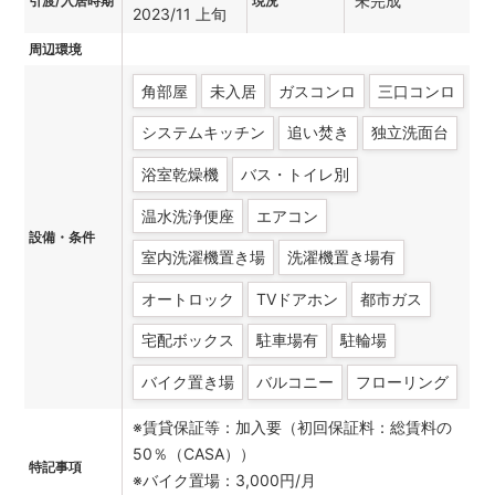
未完成
引渡/入居時期
現況
2023/11 上旬
周辺環境
角部屋
未入居
ガスコンロ
三口コンロ
システムキッチン
追い焚き
独立洗面台
浴室乾燥機
バス・トイレ別
温水洗浄便座
エアコン
設備・条件
室内洗濯機置き場
洗濯機置き場有
オートロック
TVドアホン
都市ガス
宅配ボックス
駐車場有
駐輪場
バイク置き場
バルコニー
フローリング
※賃貸保証等：加入要（初回保証料：総賃料の
50％（CASA））
特記事項
※バイク置場：3,000円/月