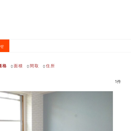
合せ
価格
面積
間取
住所
1件