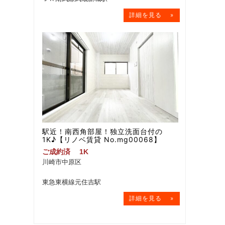
駅近！南西角部屋！独立洗面台付の
1K♪【リノベ賃貸 No.mg00068】
ご成約済
1K
川崎市中原区
東急東横線元住吉駅