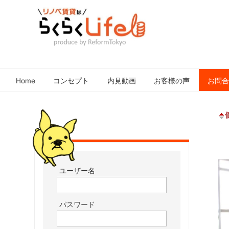
元
リ
住
ノ
吉
Home
コンセプト
内見動画
お客様の声
お問
ベ
近
賃
郊
貸
の
は
リ
ノ
ら
ベ
く
ー
ら
ユーザー名
シ
く
ョ
Life
ン
パスワード
さ
れ