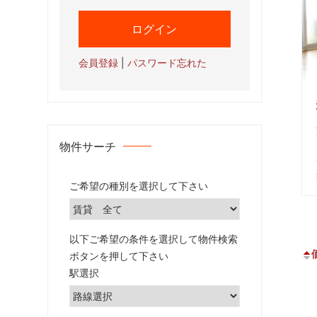
た
お
部
屋
会員登録
|
パスワード忘れた
を
網
羅
し
た
物件サーチ
お
部
ご希望の種別を選択して下さい
屋
探
し
以下ご希望の条件を選択して物件検索
サ
ボタンを押して下さい
イ
駅選択
ト