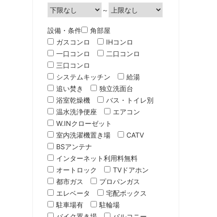
～
設備・条件
角部屋
ガスコンロ
IHコンロ
一口コンロ
二口コンロ
三口コンロ
システムキッチン
給湯
追い焚き
独立洗面台
浴室乾燥機
バス・トイレ別
温水洗浄便座
エアコン
W.INクローゼット
室内洗濯機置き場
CATV
BSアンテナ
インターネット利用料無料
オートロック
TVドアホン
都市ガス
プロパンガス
エレベータ
宅配ボックス
駐車場有
駐輪場
バイク置き場
バルコニー