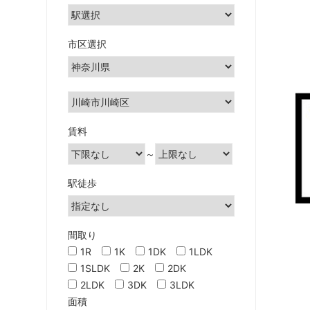
市区選択
賃料
～
駅徒歩
間取り
1R
1K
1DK
1LDK
1SLDK
2K
2DK
2LDK
3DK
3LDK
面積