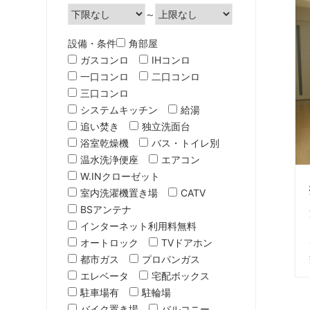
～
設備・条件
角部屋
ガスコンロ
IHコンロ
一口コンロ
二口コンロ
三口コンロ
システムキッチン
給湯
追い焚き
独立洗面台
浴室乾燥機
バス・トイレ別
温水洗浄便座
エアコン
W.INクローゼット
室内洗濯機置き場
CATV
BSアンテナ
インターネット利用料無料
オートロック
TVドアホン
都市ガス
プロパンガス
エレベータ
宅配ボックス
駐車場有
駐輪場
バイク置き場
バルコニー