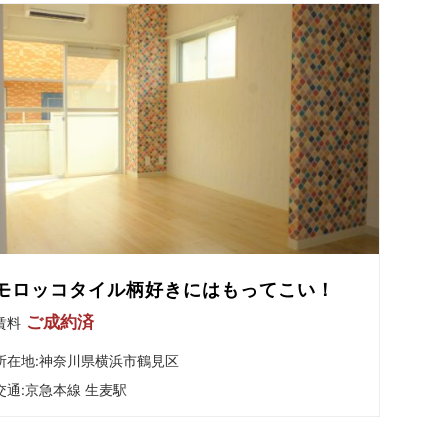
モロッコタイル柄好きにはもってこい！
ご成約済
賃料
所在地:神奈川県横浜市鶴見区
交通:
京急本線 生麦駅