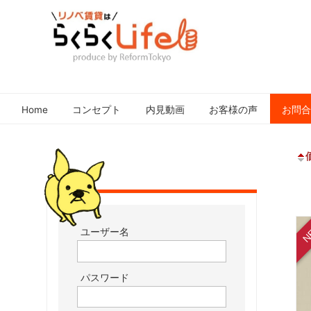
元
リ
住
ノ
吉
Home
コンセプト
内見動画
お客様の声
お問
ベ
近
賃
郊
貸
の
は
リ
ノ
ら
ベ
く
ー
ら
N
ユーザー名
シ
く
ョ
Life
ン
パスワード
さ
れ