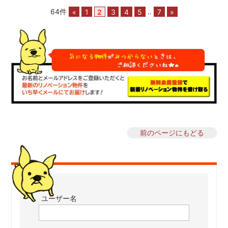
64件
«
1
2
3
4
5
..
7
»
前のページにもどる
ユーザー名