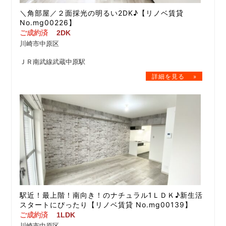
＼角部屋／２面採光の明るい2DK♪【リノベ賃貸
No.mg00226】
ご成約済
2DK
川崎市中原区
ＪＲ南武線武蔵中原駅
駅近！最上階！南向き！のナチュラル1ＬＤＫ♪新生活
スタートにぴったり【リノベ賃貸 No.mg00139】
ご成約済
1LDK
川崎市中原区