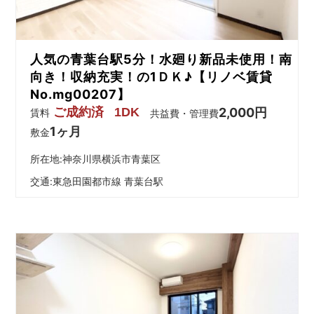
人気の青葉台駅5分！水廻り新品未使用！南
向き！収納充実！の1ＤＫ♪【リノベ賃貸
No.mg00207】
ご成約済
1DK
2,000円
賃料
共益費・管理費
1ヶ月
敷金
所在地:神奈川県横浜市青葉区
交通:
東急田園都市線 青葉台駅