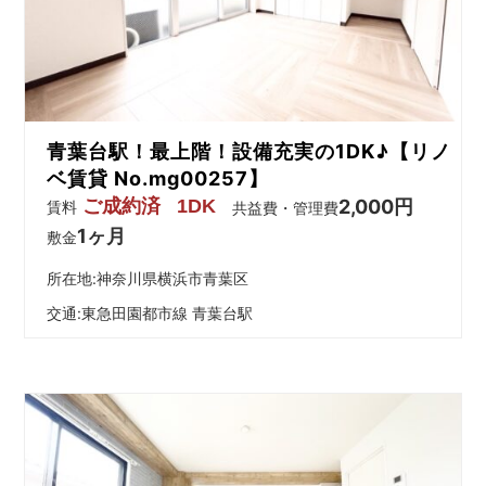
を
網
羅
し
た
お
青葉台駅！最上階！設備充実の1DK♪【リノ
部
屋
ベ賃貸 No.mg00257】
探
ご成約済
1DK
2,000円
賃料
共益費・管理費
し
1ヶ月
敷金
サ
イ
所在地:神奈川県横浜市青葉区
ト
交通:
東急田園都市線 青葉台駅