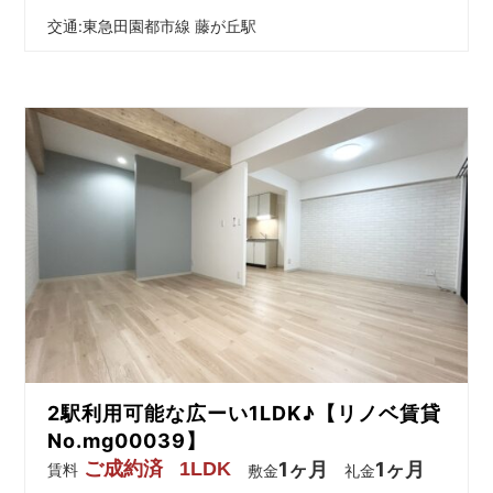
交通:
東急田園都市線 藤が丘駅
2駅利用可能な広ーい1LDK♪【リノベ賃貸
No.mg00039】
ご成約済
1LDK
1ヶ月
1ヶ月
賃料
敷金
礼金