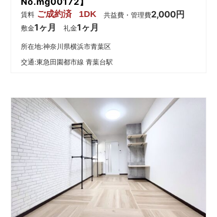
No.mg00172】
ご成約済
1DK
2,000円
賃料
共益費・管理費
1ヶ月
1ヶ月
敷金
礼金
所在地:神奈川県横浜市青葉区
交通:
東急田園都市線 青葉台駅