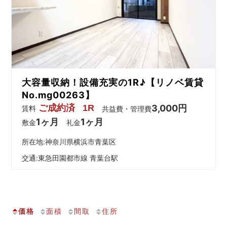
大容量収納！設備充実の1R♪【リノベ賃貸
No.mg00263】
ご成約済
1R
3,000円
賃料
共益費・管理費
1ヶ月
1ヶ月
敷金
礼金
所在地:神奈川県横浜市青葉区
交通:
東急田園都市線 青葉台駅
価格
面積
間取
住所