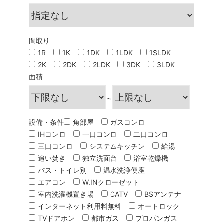
間取り
1R
1K
1DK
1LDK
1SLDK
2K
2DK
2LDK
3DK
3LDK
面積
～
設備・条件
角部屋
ガスコンロ
IHコンロ
一口コンロ
二口コンロ
三口コンロ
システムキッチン
給湯
追い焚き
独立洗面台
浴室乾燥機
バス・トイレ別
温水洗浄便座
エアコン
W.INクローゼット
室内洗濯機置き場
CATV
BSアンテナ
インターネット利用料無料
オートロック
TVドアホン
都市ガス
プロパンガス