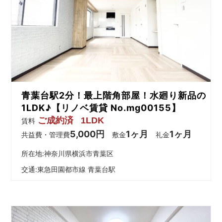
青葉台駅2分！最上階角部屋！水廻り新品の
1LDK♪【リノベ賃貸 No.mg00155】
ご成約済
1LDK
賃料
5,000円
1ヶ月
1ヶ月
共益費・管理費
敷金
礼金
所在地:神奈川県横浜市青葉区
交通:
東急田園都市線 青葉台駅