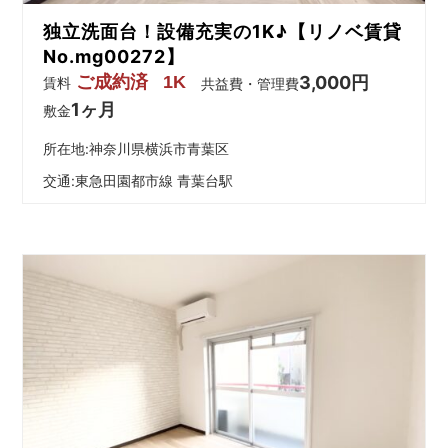
独立洗面台！設備充実の1K♪【リノベ賃貸
No.mg00272】
ご成約済
1K
3,000円
賃料
共益費・管理費
1ヶ月
敷金
所在地:神奈川県横浜市青葉区
交通:
東急田園都市線 青葉台駅