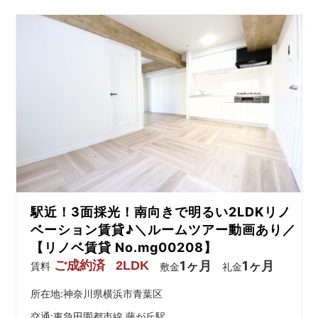
駅近！3面採光！南向きで明るい2LDKリノ
ベーション賃貸♪＼ルームツアー動画あり／
【リノベ賃貸 No.mg00208】
ご成約済
2LDK
1ヶ月
1ヶ月
賃料
敷金
礼金
所在地:神奈川県横浜市青葉区
交通:
東急田園都市線 藤が丘駅