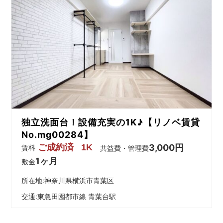
独立洗面台！設備充実の1K♪【リノベ賃貸
No.mg00284】
ご成約済
1K
3,000円
賃料
共益費・管理費
1ヶ月
敷金
所在地:神奈川県横浜市青葉区
交通:
東急田園都市線 青葉台駅