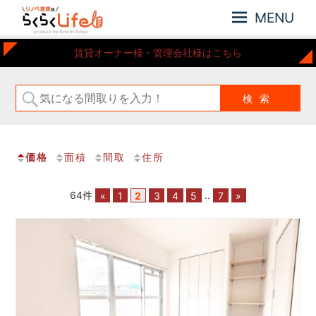
MENU
元
リ
賃貸オーナー様・管理会社様はこちら
住
ノ
吉
ベ
近
賃
郊
の
貸
リ
は
ノ
価格
面積
間取
住所
ら
ベ
ー
く
シ
64件
«
1
2
3
4
5
..
7
»
ら
ョ
く
ン
Life
さ
れ
た
お
部
屋